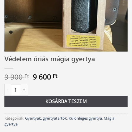
Védelem óriás mágia gyertya
Original
Current
9 900
9 600
Ft
Ft
price
price
Védelem óriás mágia gyertya mennyiség
Alternative:
was:
is:
9
9
KOSÁRBA TESZEM
900 Ft.
600 Ft.
Kategóriák:
Gyertyák, gyertyatartók
,
Különleges gyertya
,
Mágia
gyertya