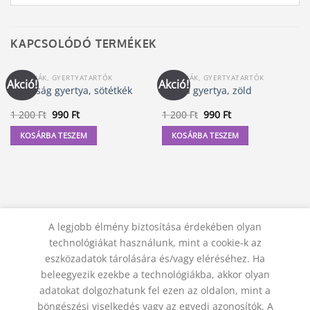
KAPCSOLÓDÓ TERMÉKEK
GYERTYÁK, GYERTYATARTÓK
GYERTYÁK, GYERTYATARTÓK
Akció!
Akció!
Kívánság gyertya, sötétkék
Mágia gyertya, zöld
Original
Current
Original
Current
1 200
Ft
990
Ft
1 200
Ft
990
Ft
price
price
price
price
was:
is:
was:
is:
KOSÁRBA TESZEM
KOSÁRBA TESZEM
1
990 Ft.
1
990 Ft.
200 Ft.
200 Ft.
A legjobb élmény biztosítása érdekében olyan
technológiákat használunk, mint a cookie-k az
eszközadatok tárolására és/vagy eléréséhez. Ha
beleegyezik ezekbe a technológiákba, akkor olyan
adatokat dolgozhatunk fel ezen az oldalon, mint a
KAPCSOLAT
ADATVÉDELMI NYILATKOZAT
ÁSZF
JOGI NYILATKOZAT
SZÁLLÍTÁSI FELTÉTELEK
böngészési viselkedés vagy az egyedi azonosítók. A