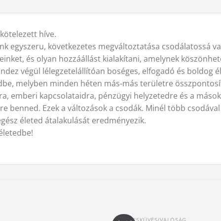
kötelezett híve.
nk egyszeru, következetes megváltoztatása csodálatossá var
meinket, és olyan hozzáállást kialakítani, amelynek köszönhe
indez végül lélegzetelállítóan boséges, elfogadó és boldog é
dbe, melyben minden héten más-más területre összpontosít
dra, emberi kapcsolataidra, pénzügyi helyzetedre és a máso
re benned. Ezek a változások a csodák. Minél több csodával 
 egész életed átalakulását eredményezik.
életedbe!
ÖSSZEESKÜVÉS/VALÓSÁG