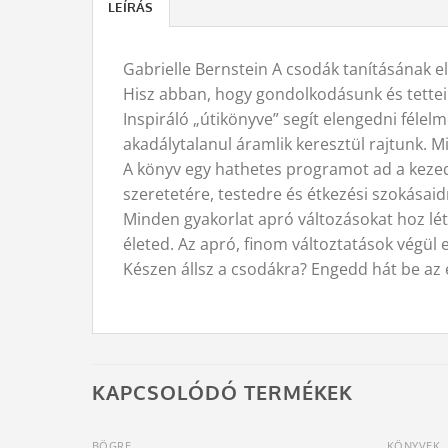
LEÍRÁS
Gabrielle Bernstein A csodák tanításának el
Hisz abban, hogy gondolkodásunk és tettei
Inspiráló „útikönyve” segít elengedni félel
akadálytalanul áramlik keresztül rajtunk. M
A könyv egy hathetes programot ad a keze
szeretetére, testedre és étkezési szokásai
Minden gyakorlat apró változásokat hoz lét
életed. Az apró, finom változtatások végül
Készen állsz a csodákra? Engedd hát be az 
KAPCSOLÓDÓ TERMÉKEK
BÖGRE
KÖNYVEK