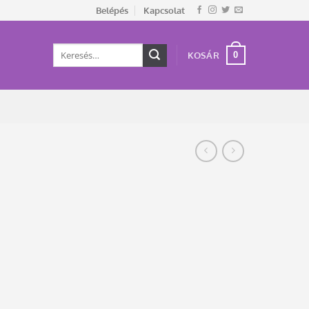
Belépés
Kapcsolat
Keresés
0
KOSÁR
a
következőre: