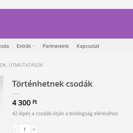
ósda
Extrák
Partnereink
Kapcsolat
ÁSOK, ÚTMUTATÁSOK
Történhetnek csodák
4 300
Ft
42 lépés a csodák útján a boldogság eléréséhez
Történhetnek csodák mennyiség
Alternative: