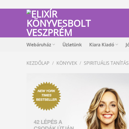
Skip
to
content
Webáruház
Üzletünk
Kiara Kiadó
J
KEZDŐLAP
/
KÖNYVEK
/
SPIRITUÁLIS TANÍT