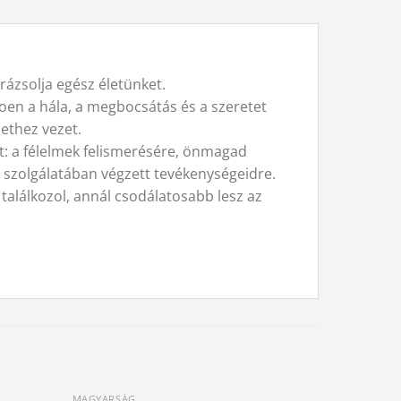
ázsolja egész életünket.
toen a hála, a megbocsátás és a szeretet
lethez vezet.
: a félelmek felismerésére, önmagad
k szolgálatában végzett tevékenységeidre.
találkozol, annál csodálatosabb lesz az
MAGYARSÁG
SPIRITUÁLI