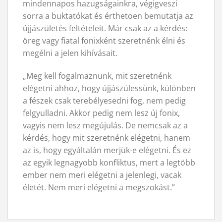
mindennapos hazugságainkra, végigveszi
sorra a buktatókat és érthetoen bemutatja az
újjászületés feltételeit. Már csak az a kérdés:
öreg vagy fiatal fonixként szeretnénk élni és
megélni a jelen kihívásait.
„Meg kell fogalmaznunk, mit szeretnénk
elégetni ahhoz, hogy újjászülessünk, különben
a fészek csak terebélyesedni fog, nem pedig
felgyulladni. Akkor pedig nem lesz új fonix,
vagyis nem lesz megújulás. De nemcsak az a
kérdés, hogy mit szeretnénk elégetni, hanem
az is, hogy egyáltalán merjük-e elégetni. És ez
az egyik legnagyobb konfliktus, mert a legtöbb
ember nem meri elégetni a jelenlegi, vacak
életét. Nem meri elégetni a megszokást.”