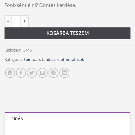
Fonixként élni? Döntés kérdése.
Fonix mennyiség
Alternative:
KOSÁRBA TESZEM
Cikkszám:
3446
Kategória:
Spirituális tanítások, útmutatások
LEÍRÁS