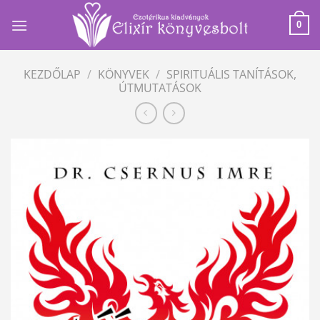
Skip
to
0
content
KEZDŐLAP
/
KÖNYVEK
/
SPIRITUÁLIS TANÍTÁSOK,
ÚTMUTATÁSOK