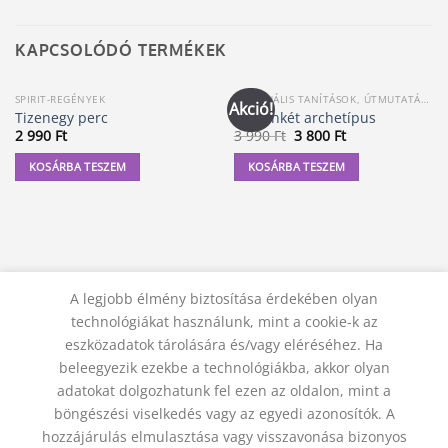
KAPCSOLÓDÓ TERMÉKEK
SPIRIT-REGÉNYEK
SPIRITUÁLIS TANÍTÁSOK, ÚTMUTATÁSOK
Akció!
Tizenegy perc
A tizenkét archetípus
Original
Current
2 990
Ft
3 990
Ft
3 800
Ft
price
price
was:
is:
KOSÁRBA TESZEM
KOSÁRBA TESZEM
3
3
990 Ft.
800 Ft.
A legjobb élmény biztosítása érdekében olyan
technológiákat használunk, mint a cookie-k az
eszközadatok tárolására és/vagy eléréséhez. Ha
beleegyezik ezekbe a technológiákba, akkor olyan
adatokat dolgozhatunk fel ezen az oldalon, mint a
KAPCSOLAT
ADATVÉDELMI NYILATKOZAT
ÁSZF
JOGI NYILATKOZAT
SZÁLLÍTÁSI FELTÉTELEK
böngészési viselkedés vagy az egyedi azonosítók. A
ELÁLLÁS A SZERZŐDÉSTŐL
hozzájárulás elmulasztása vagy visszavonása bizonyos