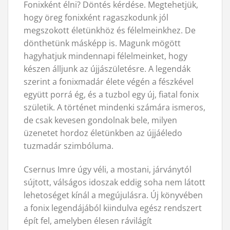
Fonixként élni? Döntés kérdése. Megtehetjük,
hogy öreg fonixként ragaszkodunk jól
megszokott életünkhöz és félelmeinkhez. De
dönthetünk másképp is. Magunk mögött
hagyhatjuk mindennapi félelmeinket, hogy
készen álljunk az újjászületésre. A legendák
szerint a fonixmadár élete végén a fészkével
együtt porrá ég, és a tuzbol egy új, fiatal fonix
születik. A történet mindenki számára ismeros,
de csak kevesen gondolnak bele, milyen
üzenetet hordoz életünkben az újjáéledo
tuzmadár szimbóluma.
Csernus Imre úgy véli, a mostani, járványtól
sújtott, válságos idoszak eddig soha nem látott
lehetoséget kínál a megújulásra. Új könyvében
a fonix legendájából kiindulva egész rendszert
épít fel, amelyben élesen rávilágít