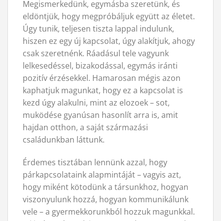
Megismerkedünk, egymásba szeretünk, és
eldöntjük, hogy megpróbáljuk együtt az életet.
Úgy tunik, teljesen tiszta lappal indulunk,
hiszen ez egy új kapcsolat, úgy alakítjuk, ahogy
csak szeretnénk. Ráadásul tele vagyunk
lelkesedéssel, bizakodással, egymás iránti
pozitív érzésekkel. Hamarosan mégis azon
kaphatjuk magunkat, hogy ez a kapcsolat is
kezd úgy alakulni, mint az elozoek – sot,
muködése gyanúsan hasonlít arra is, amit
hajdan otthon, a saját származási
családunkban láttunk.
Érdemes tisztában lennünk azzal, hogy
párkapcsolataink alapmintáját – vagyis azt,
hogy miként kötodünk a társunkhoz, hogyan
viszonyulunk hozzá, hogyan kommunikálunk
vele – a gyermekkorunkból hozzuk magunkkal.