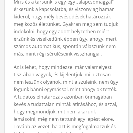
Mi is és a társunk is egy-egy „alapcsomaggal”
érkezünk a kapcsolatba, és viszonylag hamar
kiderül, hogy mély bevésodések határozzák
meg közös életünket. Gyakran meg sem tudjuk
indokolni, hogy egy adott helyzetben miért
érzünk és viselkedünk éppen úgy, ahogy, mert
számos automatikus, spontán válaszunk nem
más, mint régi sérüléseink visszhangjai.
Az is lehet, hogy mindezzel már valamelyest
tisztában vagyok, és kijelentjük: mi biztosan
nem leszünk olyanok, mint a szüleink, nem úgy
fogunk bánni egymással, mint ahogy ok tették.
A tudatos elhatározás azonban önmagában
kevés a tudattalan minták átírásához, és azzal,
hogy megmondjuk, mit nem akarunk
lemásolni, még nem tettünk egy lépést elore.
Tovább az vezet, ha azt is megfogalmazzuk és