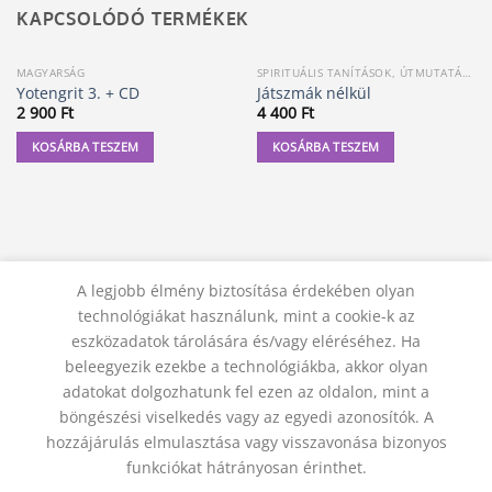
KAPCSOLÓDÓ TERMÉKEK
MAGYARSÁG
SPIRITUÁLIS TANÍTÁSOK, ÚTMUTATÁSOK
Yotengrit 3. + CD
Játszmák nélkül
2 900
Ft
4 400
Ft
KOSÁRBA TESZEM
KOSÁRBA TESZEM
A legjobb élmény biztosítása érdekében olyan
technológiákat használunk, mint a cookie-k az
eszközadatok tárolására és/vagy eléréséhez. Ha
beleegyezik ezekbe a technológiákba, akkor olyan
adatokat dolgozhatunk fel ezen az oldalon, mint a
KAPCSOLAT
ADATVÉDELMI NYILATKOZAT
ÁSZF
JOGI NYILATKOZAT
SZÁLLÍTÁSI FELTÉTELEK
böngészési viselkedés vagy az egyedi azonosítók. A
ELÁLLÁS A SZERZŐDÉSTŐL
hozzájárulás elmulasztása vagy visszavonása bizonyos
© 2012 - 2026 Trigon 9000 Kft.
funkciókat hátrányosan érinthet.