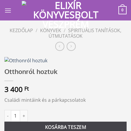
Skip
to
0
content
KEZDŐLAP
/
KÖNYVEK
/
SPIRITUÁLIS TANÍTÁSOK,
ÚTMUTATÁSOK
Otthonról hoztuk
3 400
Ft
Családi mintáink és a párkapcsolatok
Otthonról hoztuk mennyiség
Alternative:
KOSÁRBA TESZEM