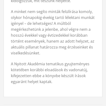
kidolgozzuk, mit teszünk helyette.
A minket nem segíto minták felülírása komoly,
olykor hónapokig-évekig tartó lélektani munkát
igényel – de lehetséges! A múltból
megérkezhetünk a jelenbe, ahol végre nem a
hosszú évekkel vagy évtizedekkel korábban
történt események, hanem az adott helyzet, az
aktuális pillanat határozza meg érzéseinket és
viselkedésünket.
A Nyitott Akadémia tematikus gyujteményes
kötetében korábbi eloadások és vadonatúj,
kifejezetten ebbe a könyvbe készült írások
egyaránt helyet kaptak.