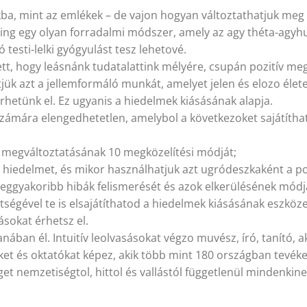
a, mint az emlékek – de vajon hogyan változtathatjuk meg
ling egy olyan forradalmi módszer, amely az agy théta-agyh
esti-lelki gyógyulást tesz lehetové.
, hogy leásnánk tudatalattink mélyére, csupán pozitív mege
jük azt a jellemformáló munkát, amelyet jelen és elozo élet
érhetünk el. Ez ugyanis a hiedelmek kiásásának alapja.
ámára elengedhetetlen, amelybol a következoket sajátíthatj
 megváltoztatásának 10 megközelítési módját;
 hiedelmet, és mikor használhatjuk azt ugródeszkaként a po
leggyakoribb hibák felismerését és azok elkerülésének módj
tségével te is elsajátíthatod a hiedelmek kiásásának eszköz
ásokat érhetsz el.
anában él. Intuitív leolvasásokat végzo muvész, író, tanító,
ket és oktatókat képez, akik több mint 180 országban tevéke
et nemzetiségtol, hittol és vallástól függetlenül mindenkin