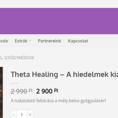
ósda
Extrák
Partnereink
Kapcsolat
ÉG, GYÓGYMÓDOK
Theta Healing – A hiedelmek ki
Original
Current
2 990
2 900
Ft
Ft
price
price
A tudatalatti feltárása a mély belso gyógyulásért
was:
is:
2
2
Theta Healing - A hiedelmek kiásása mennyiség
Alternative:
990 Ft.
900 Ft.