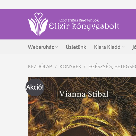
Skip
to
content
Webáruház
Üzletünk
Kiara Kiadó
J
KEZDŐLAP
/
KÖNYVEK
/
EGÉSZSÉG, BETEGS
Akció!