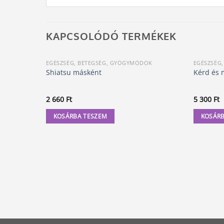
KAPCSOLÓDÓ TERMÉKEK
EGÉSZSÉG, BETEGSÉG, GYÓGYMÓDOK
EGÉSZSÉG
Shiatsu másként
Kérd és 
2 660
Ft
5 300
Ft
KOSÁRBA TESZEM
KOSÁRB