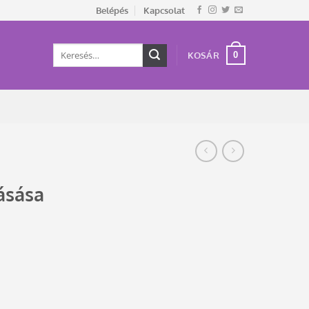
Belépés
Kapcsolat
Keresés
0
KOSÁR
a
következőre:
ásása