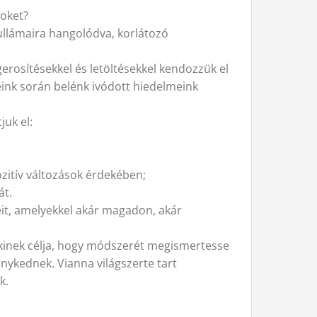
 oket?
ullámaira hangolódva, korlátozó
rosítésekkel és letöltésekkel kendozzük el
eink során belénk ivódott hiedelmeink
uk el:
zitív változások érdekében;
át.
eit, amelyekkel akár magadon, akár
 akinek célja, hogy módszerét megismertesse
nykednek. Vianna világszerte tart
ek.