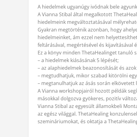
A hiedelmek ugyanúgy ivódnak bele agyunkb
A Vianna Stibal által megalkotott ThetaHea
hiedelmeink megváltoztatásával mélyreható t
Gyakran megtörténik azonban, hogy ahelyett
hiedelmeinket, ám ezzel nem helyettesíthet
feltárásával, megértésével és kijavításával 
Ez a könyv minden ThetaHealinget tanuló sz
– a hiedelmek kiásásának 5 lépését;
– az alaphiedelmek beazonosítását és azok
– megtudhatjuk, mikor szabad kitörölni egy
– megtanulhatjuk az ásás során elkövetett 
A Vianna workshopjairól hozott példák segí
másokkal dolgozva gyökeres, pozitív változ
Vianna Stibal az egyesült államokbeli Mont
az egész világgal. ThetaHealing konzulense
szemináriumokat, és oktatja a ThetaHealing