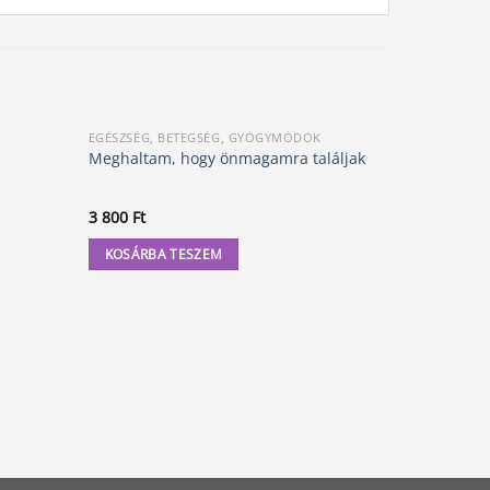
EGÉSZSÉG, BETEGSÉG, GYÓGYMÓDOK
EGÉSZSÉG, 
Akció!
Időszakos 
Meghaltam, hogy önmagamra találjak
hormonegy
nélkül
O
3 800
Ft
5 499
Ft
5
p
w
KOSÁRBA TESZEM
KOSÁRBA
5
49