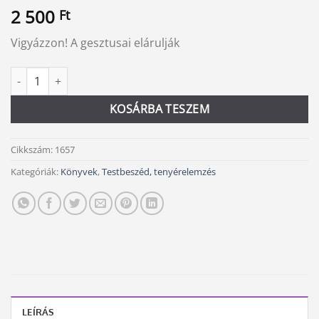
2 500
Ft
Vigyázzon! A gesztusai elárulják
Testbeszéd mennyiség
Alternative:
KOSÁRBA TESZEM
Cikkszám:
1657
Kategóriák:
Könyvek
,
Testbeszéd, tenyérelemzés
LEÍRÁS