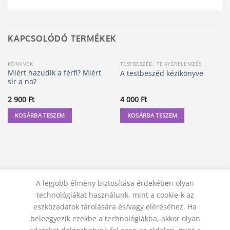
KAPCSOLÓDÓ TERMÉKEK
KÖNYVEK
TESTBESZÉD, TENYÉRELEMZÉS
Miért hazudik a férfi? Miért
A testbeszéd kézikönyve
sír a no?
2 900
Ft
4 000
Ft
KOSÁRBA TESZEM
KOSÁRBA TESZEM
A legjobb élmény biztosítása érdekében olyan
technológiákat használunk, mint a cookie-k az
eszközadatok tárolására és/vagy eléréséhez. Ha
beleegyezik ezekbe a technológiákba, akkor olyan