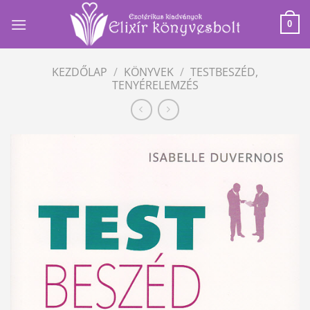
Skip
to
0
content
KEZDŐLAP
/
KÖNYVEK
/
TESTBESZÉD,
TENYÉRELEMZÉS