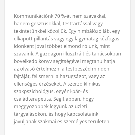
Kommunikációnk 70 %-át nem szavakkal,
hanem gesztusokkal, testtartással vagy
tekintetünkkel közöljük. Egy himbálózó láb, egy
elkapott pillantás vagy egy lagymatag kézfogás
idonként jóval többet elmond rólunk, mint
szavaink. A gazdagon illusztrált és tanácsokban
bovelkedo könyv segítségével megtanulhatja
az olvasó értelmezni a testbeszéd minden
fajtáját, felismerni a hazugságot, vagy az
ellenséges érzéseket. A szerzo klinikus
szakpszichológus, egyéni-pár- és
családterapeuta. Segít abban, hogy
meggyozobbek legyünk az üzleti
tárgyalásokon, és hogy kapcsolataink
javuljanak szakmai és személyes területen.