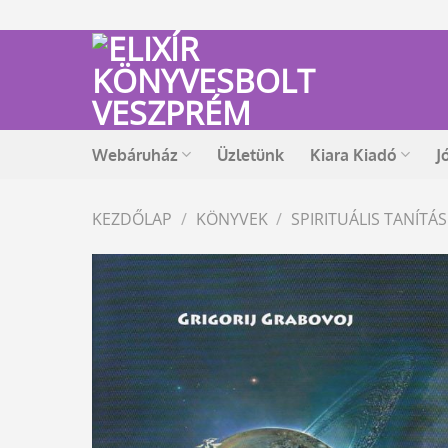
Skip
to
content
Webáruház
Üzletünk
Kiara Kiadó
J
KEZDŐLAP
/
KÖNYVEK
/
SPIRITUÁLIS TANÍT