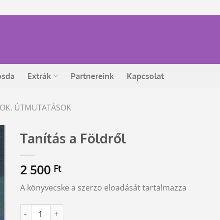
ósda
Extrák
Partnereink
Kapcsolat
ÁSOK, ÚTMUTATÁSOK
Tanítás a Földről
2 500
Ft
A könyvecske a szerzo eloadását tartalmazza
Tanítás a Földről mennyiség
Alternative: