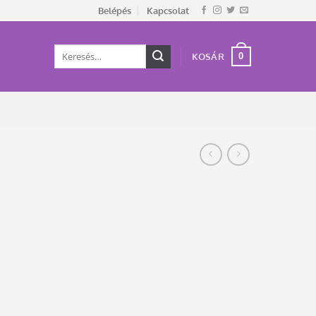
Belépés
Kapcsolat
Keresés
0
KOSÁR
a
következőre: