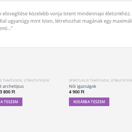
k elosegítése közelebb vonja Istent mindennapi életünkhöz.
által ugyanúgy mint Isten, létrehozhat magának egy maximáli
enti…”
IS TANÍTÁSOK, ÚTMUTATÁSOK
SPIRITUÁLIS TANÍTÁSOK, ÚTMUTATÁ
t archetípus
Női igazságok
Original
Current
3 800
Ft
4 900
Ft
price
price
was:
is:
A TESZEM
KOSÁRBA TESZEM
3
3
990 Ft.
800 Ft.