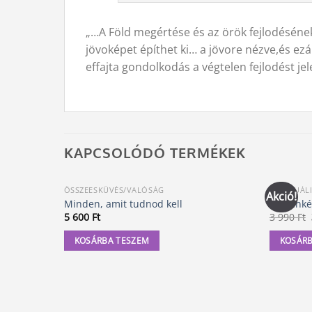
„…A Föld megértése és az örök fejlodéséne
jövoképet építhet ki… a jövore nézve,és ez
effajta gondolkodás a végtelen fejlodést jel
KAPCSOLÓDÓ TERMÉKEK
ÖSSZEESKÜVÉS/VALÓSÁG
SPIRITUÁL
Akció!
Minden, amit tudnod kell
A tizenké
5 600
Ft
3 990
Ft
KOSÁRBA TESZEM
KOSÁRB