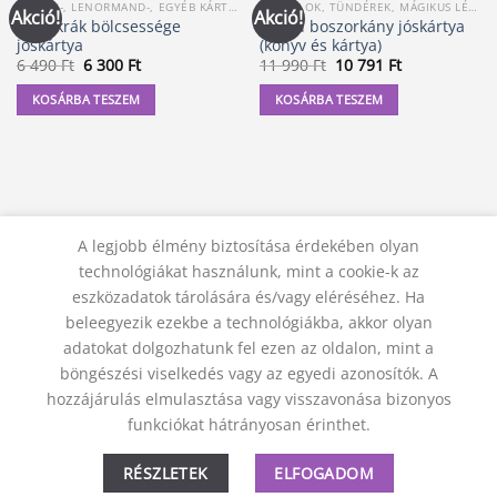
CIGÁNY-, LENORMAND-, EGYÉB KÁRTYA
ANGYALOK, TÜNDÉREK, MÁGIKUS LÉNYEK KÁRTYÁI
Akció!
Akció!
A csakrák bölcsessége
A zöld boszorkány jóskártya
jóskártya
(könyv és kártya)
Original
Current
Original
Current
6 490
Ft
6 300
Ft
11 990
Ft
10 791
Ft
price
price
price
price
was:
is:
was:
is:
KOSÁRBA TESZEM
KOSÁRBA TESZEM
6
6
11
10
490 Ft.
300 Ft.
990 Ft.
791 Ft.
A legjobb élmény biztosítása érdekében olyan
technológiákat használunk, mint a cookie-k az
eszközadatok tárolására és/vagy eléréséhez. Ha
beleegyezik ezekbe a technológiákba, akkor olyan
adatokat dolgozhatunk fel ezen az oldalon, mint a
KAPCSOLAT
ADATVÉDELMI NYILATKOZAT
ÁSZF
JOGI NYILATKOZAT
SZÁLLÍTÁSI FELTÉTELEK
böngészési viselkedés vagy az egyedi azonosítók. A
ELÁLLÁS A SZERZŐDÉSTŐL
hozzájárulás elmulasztása vagy visszavonása bizonyos
© 2012 - 2026 Trigon 9000 Kft.
funkciókat hátrányosan érinthet.
RÉSZLETEK
ELFOGADOM