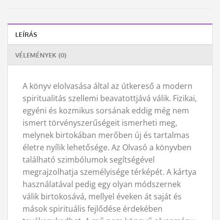
LEÍRÁS
VÉLEMÉNYEK (0)
A könyv elolvasása által az útkereső a modern
spiritualitás szellemi beavatottjává válik. Fizikai,
egyéni és kozmikus sorsának eddig még nem
ismert törvényszerűségeit ismerheti meg,
melynek birtokában merőben új és tartalmas
életre nyílik lehetősége. Az Olvasó a könyvben
található szimbólumok segítségével
megrajzolhatja személyisége térképét. A kártya
használatával pedig egy olyan módszernek
válik birtokosává, mellyel éveken át saját és
mások spirituális fejlődése érdekében