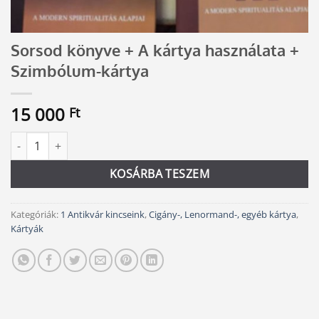
Sorsod könyve + A kártya használata +
Szimbólum-kártya
15 000
Ft
Sorsod könyve + A kártya használata + Szimbólum-kártya menny
Alternative:
KOSÁRBA TESZEM
Kategóriák:
1 Antikvár kincseink
,
Cigány-, Lenormand-, egyéb kártya
,
Kártyák