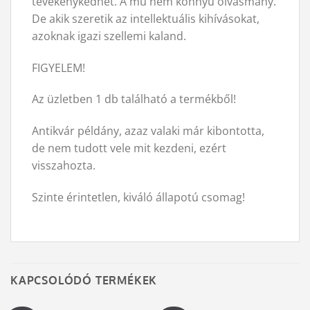
tevékenykedhet. A mű nem könnyű olvasmány.
De akik szeretik az intellektuális kihívásokat,
azoknak igazi szellemi kaland.
FIGYELEM!
Az üzletben 1 db található a termékből!
Antikvár példány, azaz valaki már kibontotta,
de nem tudott vele mit kezdeni, ezért
visszahozta.
Szinte érintetlen, kiváló állapotú csomag!
KAPCSOLÓDÓ TERMÉKEK