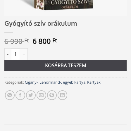
Gyógyító szív orákulum
Original
Current
6 990
6 800
Ft
Ft
price
price
Gyógyító szív orákulum mennyiség
Alternative:
was:
is:
6
6
KOSÁRBA TESZEM
990 Ft.
800 Ft.
Kategóriák:
Cigány-, Lenormand-, egyéb kártya
,
Kártyák