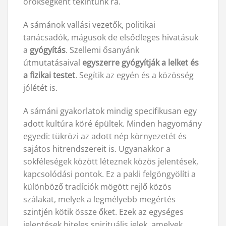
örökségként tekintünk rá.
A sámánok vallási vezetők, politikai
tanácsadók, mágusok de elsődleges hivatásuk
a
gyógyítás
. Szellemi ősanyánk
útmutatásaival
egyszerre gyógyítják a lelket és
a fizikai testet
. Segítik az egyén és a közösség
jólétét is.
A sámáni gyakorlatok mindig specifikusan egy
adott kultúra köré épültek. Minden hagyomány
egyedi: tükrözi az adott nép környezetét és
sajátos hitrendszereit is. Ugyanakkor a
sokféleségek között léteznek közös jelentések,
kapcsolódási pontok. Ez a pakli felgöngyölíti a
különböző tradíciók mögött rejlő közös
szálakat, melyek a legmélyebb megértés
szintjén kötik össze őket. Ezek az egységes
jelentések hiteles spirituális jelek, amelyek