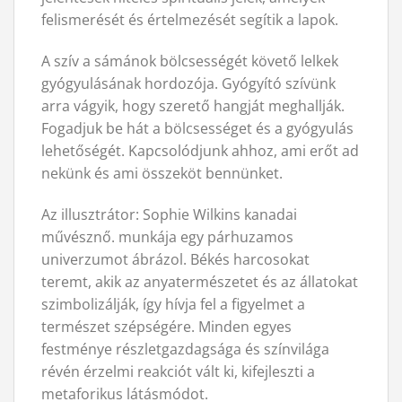
felismerését és értelmezését segítik a lapok.
A szív a sámánok bölcsességét követő lelkek
gyógyulásának hordozója. Gyógyító szívünk
arra vágyik, hogy szerető hangját meghallják.
Fogadjuk be hát a bölcsességet és a gyógyulás
lehetőségét. Kapcsolódjunk ahhoz, ami erőt ad
nekünk és ami összeköt bennünket.
Az illusztrátor: Sophie Wilkins kanadai
művésznő. munkája egy párhuzamos
univerzumot ábrázol. Békés harcosokat
teremt, akik az anyatermészetet és az állatokat
szimbolizálják, így hívja fel a figyelmet a
természet szépségére. Minden egyes
festménye részletgazdagsága és színvilága
révén érzelmi reakciót vált ki, kifejleszti a
metaforikus látásmódot.