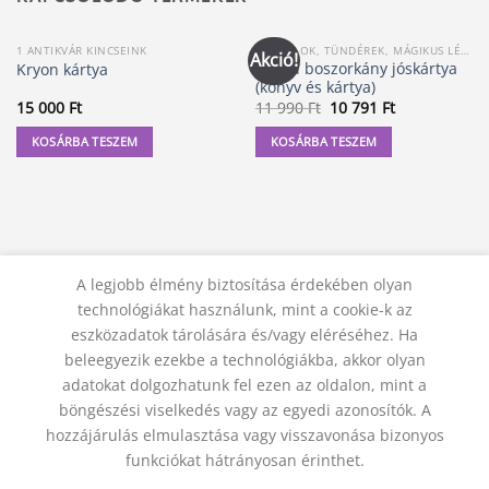
1 ANTIKVÁR KINCSEINK
ANGYALOK, TÜNDÉREK, MÁGIKUS LÉNYEK KÁRTYÁI
Akció!
A zöld boszorkány jóskártya
Kryon kártya
(könyv és kártya)
Original
Current
15 000
Ft
11 990
Ft
10 791
Ft
price
price
was:
is:
KOSÁRBA TESZEM
KOSÁRBA TESZEM
11
10
990 Ft.
791 Ft.
A legjobb élmény biztosítása érdekében olyan
technológiákat használunk, mint a cookie-k az
eszközadatok tárolására és/vagy eléréséhez. Ha
beleegyezik ezekbe a technológiákba, akkor olyan
adatokat dolgozhatunk fel ezen az oldalon, mint a
KAPCSOLAT
ADATVÉDELMI NYILATKOZAT
ÁSZF
JOGI NYILATKOZAT
SZÁLLÍTÁSI FELTÉTELEK
böngészési viselkedés vagy az egyedi azonosítók. A
ELÁLLÁS A SZERZŐDÉSTŐL
hozzájárulás elmulasztása vagy visszavonása bizonyos
© 2012 - 2026 Trigon 9000 Kft.
funkciókat hátrányosan érinthet.