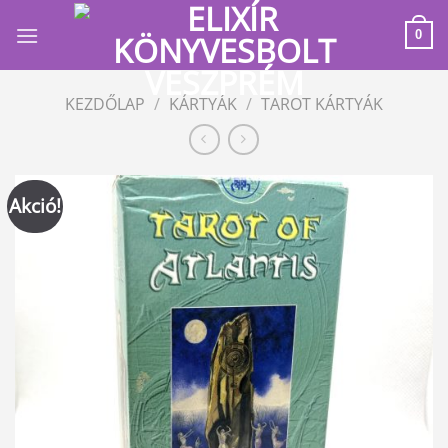
Skip
to
0
content
KEZDŐLAP
/
KÁRTYÁK
/
TAROT KÁRTYÁK
Akció!