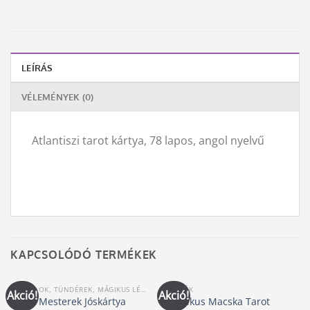
LEÍRÁS
VÉLEMÉNYEK (0)
Atlantiszi tarot kártya, 78 lapos, angol nyelvű
KAPCSOLÓDÓ TERMÉKEK
ANGYALOK, TÜNDÉREK, MÁGIKUS LÉNYEK KÁRTYÁI
KÁRTYÁK
Akció!
Akció!
Isteni Mesterek Jóskártya
Misztikus Macska Tarot