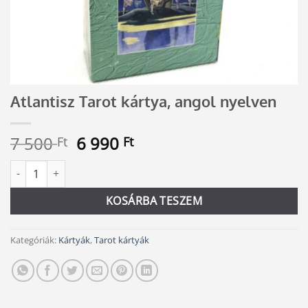
Atlantisz Tarot kártya, angol nyelven
Original
Current
7 500
6 990
Ft
Ft
price
price
Atlantisz Tarot kártya, angol nyelven mennyiség
Alternative:
was:
is:
7
6
KOSÁRBA TESZEM
500 Ft.
990 Ft.
Kategóriák:
Kártyák
,
Tarot kártyák