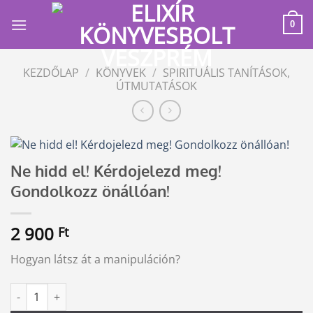
Skip
to
0
content
KEZDŐLAP
/
KÖNYVEK
/
SPIRITUÁLIS TANÍTÁSOK,
ÚTMUTATÁSOK
Ne hidd el! Kérdojelezd meg!
Gondolkozz önállóan!
2 900
Ft
Hogyan látsz át a manipuláción?
Ne hidd el! Kérdojelezd meg! Gondolkozz önállóan! mennyiség
Alternative: