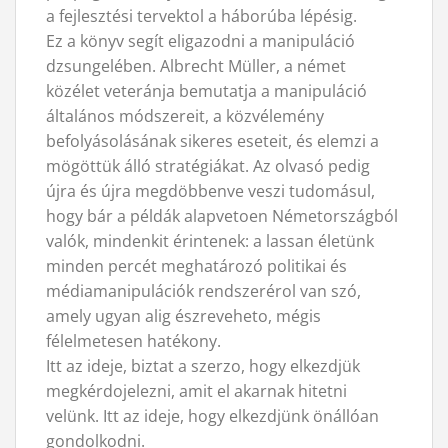
a fejlesztési tervektol a háborúba lépésig.
Ez a könyv segít eligazodni a manipuláció
dzsungelében. Albrecht Müller, a német
közélet veteránja bemutatja a manipuláció
általános módszereit, a közvélemény
befolyásolásának sikeres eseteit, és elemzi a
mögöttük álló stratégiákat. Az olvasó pedig
újra és újra megdöbbenve veszi tudomásul,
hogy bár a példák alapvetoen Németországból
valók, mindenkit érintenek: a lassan életünk
minden percét meghatározó politikai és
médiamanipulációk rendszerérol van szó,
amely ugyan alig észreveheto, mégis
félelmetesen hatékony.
Itt az ideje, biztat a szerzo, hogy elkezdjük
megkérdojelezni, amit el akarnak hitetni
velünk. Itt az ideje, hogy elkezdjünk önállóan
gondolkodni.