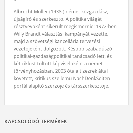
Albrecht Müller (1938-) német közgazdász,
újságíró és szerkeszto. A politika világát
résztvevoként sikerült megismernie: 1972-ben
Willy Brandt választási kampányát vezette,
majd a szövetségi kancellária tervezési
vezetojeként dolgozott. Késobb szabadúszó
politikai-gazdaságpolitikai tanácsadó lett, és
két ciklust töltött képviseloként a német
törvényhozásban. 2003 óta a tízezrek által
követett, kritikus szellemu NachDenkSeiten
portál alapító szerzoje és társ­szerkesztoje.
KAPCSOLÓDÓ TERMÉKEK