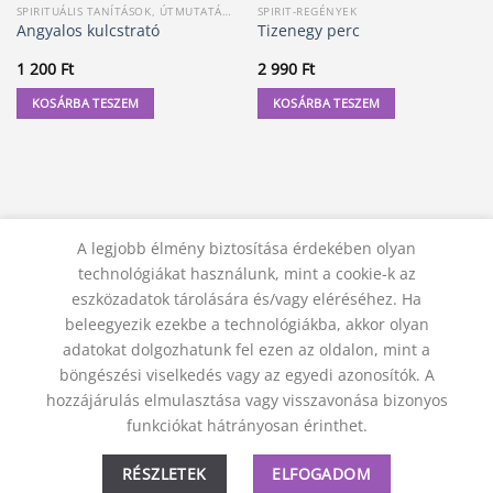
SPIRITUÁLIS TANÍTÁSOK, ÚTMUTATÁSOK
SPIRIT-REGÉNYEK
Angyalos kulcstrató
Tizenegy perc
1 200
Ft
2 990
Ft
KOSÁRBA TESZEM
KOSÁRBA TESZEM
A legjobb élmény biztosítása érdekében olyan
technológiákat használunk, mint a cookie-k az
eszközadatok tárolására és/vagy eléréséhez. Ha
beleegyezik ezekbe a technológiákba, akkor olyan
adatokat dolgozhatunk fel ezen az oldalon, mint a
KAPCSOLAT
ADATVÉDELMI NYILATKOZAT
ÁSZF
JOGI NYILATKOZAT
SZÁLLÍTÁSI FELTÉTELEK
böngészési viselkedés vagy az egyedi azonosítók. A
ELÁLLÁS A SZERZŐDÉSTŐL
hozzájárulás elmulasztása vagy visszavonása bizonyos
© 2012 - 2026 Trigon 9000 Kft.
funkciókat hátrányosan érinthet.
RÉSZLETEK
ELFOGADOM