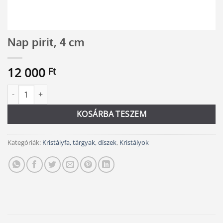
Nap pirit, 4 cm
12 000
Ft
Nap pirit, 4 cm mennyiség
Alternative:
KOSÁRBA TESZEM
Kategóriák:
Kristályfa, tárgyak, díszek
,
Kristályok