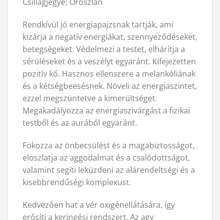
Csillagjegye: Oroszlán
Rendkívül jó energiapajzsnak tartják, ami
kizárja a negatív energiákat, szennyeződéseket,
betegségeket. Védelmezi a testet, elhárítja a
sérüléseket és a veszélyt egyaránt. Kifejezetten
pozitív kő. Hasznos ellenszere a melankóliának
és a kétségbeesésnek. Növeli az energiaszintet,
ezzel megszüntetve a kimerültséget.
Megakadályozza az energiaszivárgást a fizikai
testből és az aurából egyaránt.
Fokozza az önbecsülést és a magabiztosságot,
eloszlatja az aggodalmat és a csalódottságot,
valamint segíti leküzdeni az alárendeltségi és a
kisebbrendűségi komplexust.
Kedvezően hat a vér oxigénellátására, így
erősíti a keringési rendszert. Az agy