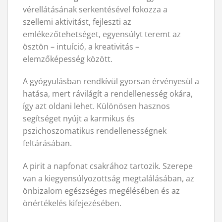
vérellátásának serkentésével fokozza a
szellemi aktivitást, fejleszti az
emlékezőtehetséget, egyensúlyt teremt az
ösztön – intuíció, a kreativitás –
elemzőképesség között.
A gyógyulásban rendkívül gyorsan érvényesül a
hatása, mert rávilágít a rendellenesség okára,
így azt oldani lehet. Különösen hasznos
segítséget nyújt a karmikus és
pszichoszomatikus rendellenességnek
feltárásában.
A pirit a napfonat csakrához tartozik. Szerepe
van a kiegyensúlyozottság megtalálásában, az
önbizalom egészséges megélésében és az
önértékelés kifejezésében.