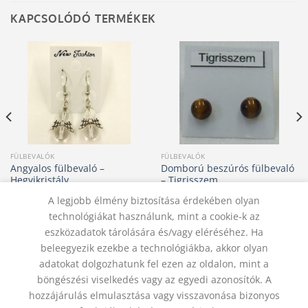
KAPCSOLÓDÓ TERMÉKEK
FÜLBEVALÓK
FÜLBEVALÓK
Angyalos fülbevaló –
Domború beszúrós fülbevaló
Hegyikristály
– Tigrisszem
2 000
Ft
1 500
Ft
A legjobb élmény biztosítása érdekében olyan
KOSÁRBA TESZEM
KOSÁRBA TESZEM
technológiákat használunk, mint a cookie-k az
eszközadatok tárolására és/vagy eléréséhez. Ha
beleegyezik ezekbe a technológiákba, akkor olyan
adatokat dolgozhatunk fel ezen az oldalon, mint a
KAPCSOLAT
ADATVÉDELMI NYILATKOZAT
ÁSZF
JOGI NYILATKOZAT
SZÁLLÍTÁSI FELTÉTELEK
böngészési viselkedés vagy az egyedi azonosítók. A
ELÁLLÁS A SZERZŐDÉSTŐL
hozzájárulás elmulasztása vagy visszavonása bizonyos
© 2012 - 2026 Trigon 9000 Kft.