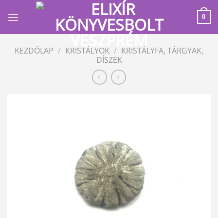
Skip
to
0
content
KEZDŐLAP
/
KRISTÁLYOK
/
KRISTÁLYFA, TÁRGYAK,
DÍSZEK