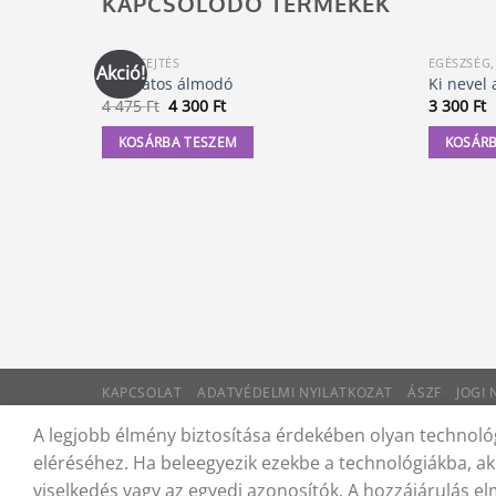
KAPCSOLÓDÓ TERMÉKEK
ÁLOMFEJTÉS
EGÉSZSÉG
Akció!
A tudatos álmodó
Ki nevel 
Original
Current
4 475
Ft
4 300
Ft
3 300
Ft
price
price
was:
is:
KOSÁRBA TESZEM
KOSÁRB
4
4
475 Ft.
300 Ft.
KAPCSOLAT
ADATVÉDELMI NYILATKOZAT
ÁSZF
JOGI
© 2012 - 2026 Trigon 9000 Kft.
A legjobb élmény biztosítása érdekében olyan technológ
eléréséhez. Ha beleegyezik ezekbe a technológiákba, ak
viselkedés vagy az egyedi azonosítók. A hozzájárulás e