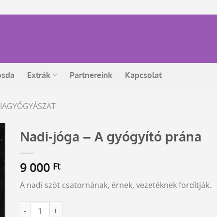
ósda
Extrák
Partnereink
Kapcsolat
RGIAGYÓGYÁSZAT
Nadi-jóga – A gyógyító prána
9 000
Ft
A nadi szót csatornának, érnek, vezetéknek fordítják.
Nadi-jóga - A gyógyító prána mennyiség
Alternative: