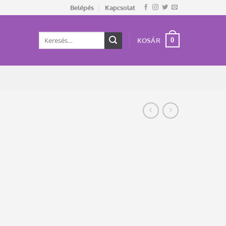
Belépés
Kapcsolat
Keresés
0
KOSÁR
a
következőre: