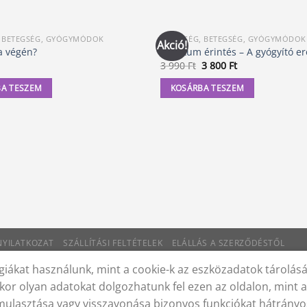
, BETEGSÉG, GYÓGYMÓDOK
EGÉSZSÉG, BETEGSÉG, GYÓGYMÓDOK
Akció!
a végén?
Kvantum érintés – A gyógyító er
Original
Current
3 990
Ft
3 800
Ft
price
price
was:
is:
A TESZEM
KOSÁRBA TESZEM
3
3
990 Ft.
800 Ft.
 NYILATKOZAT
SZÁLLÍTÁSI FELTÉTELEK
ELÁLLÁS A SZERZŐDÉSTŐL
iákat használunk, mint a cookie-k az eszközadatok tárolás
kor olyan adatokat dolgozhatunk fel ezen az oldalon, mint 
lmulasztása vagy visszavonása bizonyos funkciókat hátrányo