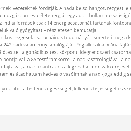
rnek, vezetéknek fordítják. A nada belso hangot, rezgést jel
a mozgásban lévo életenergiát egy adott hullámhosszúságú r
Az indiai források csak 14 energiacsatornát tartanak fontosn
velük való gyógyítást – részletesen bemutatja.
ozmikus rezgések csatornáinak tudományát ismerteti meg a ke
 242 nadi valamennyi analógiáját. Foglalkozik a prána fajtáiva
lótesttel, a gonádikus test központi idegrendszeri csatornái
 pontjaival, a 85 testáramkörrel, a nadi-asztrológiával, a nad
 fajtáival, a nadi-mantrák és a légzés harmonizáló erejével.
m és átadhattam kedves olvasóimnak a nadi-jóga eddig se
yreállította testének egészségét, lelkének teljességét és sze