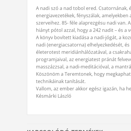
A nadi szó a nad tobol ered. Csatornának, é
energiavezetékek, fényszálak, amelyekben 
szerveihez. 85- féle alaprezgésu nadi van. 
hiányt pótol azzal, hogy a 242 nadit – és a 
A könyv bovített kiadása a nadi-jógát, a k
nadi (energiacsatorna) elhelyezkedését, és a
életerotest meridiánhálózatával, a csakrahá
programjaival, az energiatest pránát felvevo
masszázzsal, a nadi-meditációval, a mantrák
Köszönöm a Teremtonek, hogy megkaphatta
technikáinak tanítását.
Vallom, az ember akkor egész igazán, ha hel
Késmárki László