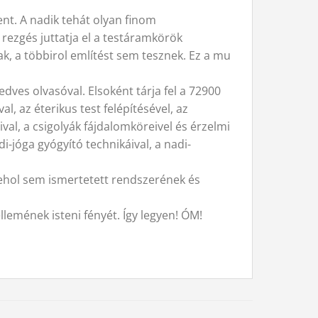
ent. A nadik tehát olyan finom
ezgés juttatja el a testáramkörök
ak, a többirol említést sem tesznek. Ez a mu
dves olvasóval. Elsoként tárja fel a 72900
l, az éterikus test felépítésével, az
val, a csigolyák fájdalomköreivel és érzelmi
i-jóga gyógyító technikáival, a nadi-
hol sem ismertetett rendszerének és
llemének isteni fényét. Így legyen! ÓM!