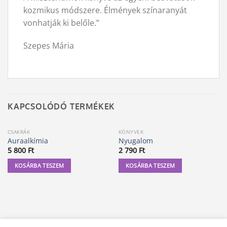
kozmikus módszere. Élmények színaranyát
vonhatják ki belőle.”
Szepes Mária
KAPCSOLÓDÓ TERMÉKEK
CSAKRÁK
KÖNYVEK
Auraalkímia
Nyugalom
5 800
Ft
2 790
Ft
KOSÁRBA TESZEM
KOSÁRBA TESZEM