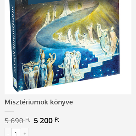
Misztériumok könyve
Original
Current
5 690
5 200
Ft
Ft
price
price
Misztériumok könyve mennyiség
Alternative:
was:
is: