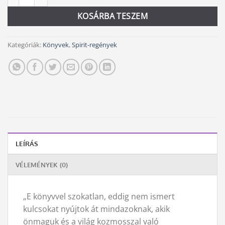
5
5
KOSÁRBA TESZEM
690 Ft.
200 Ft.
Kategóriák:
Könyvek
,
Spirit-regények
LEÍRÁS
VÉLEMÉNYEK (0)
„E könyvvel szokatlan, eddig nem ismert
kulcsokat nyújtok át mindazoknak, akik
önmaguk és a világ kozmosszal való