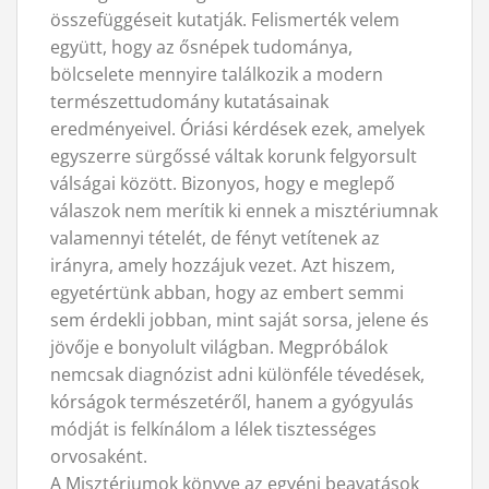
összefüggéseit kutatják. Felismerték velem
együtt, hogy az ősnépek tudománya,
bölcselete mennyire találkozik a modern
természettudomány kutatásainak
eredményeivel. Óriási kérdések ezek, amelyek
egyszerre sürgőssé váltak korunk felgyorsult
válságai között. Bizonyos, hogy e meglepő
válaszok nem merítik ki ennek a misztériumnak
valamennyi tételét, de fényt vetítenek az
irányra, amely hozzájuk vezet. Azt hiszem,
egyetértünk abban, hogy az embert semmi
sem érdekli jobban, mint saját sorsa, jelene és
jövője e bonyolult világban. Megpróbálok
nemcsak diagnózist adni különféle tévedések,
kórságok természetéről, hanem a gyógyulás
módját is felkínálom a lélek tisztességes
orvosaként.
A Misztériumok könyve az egyéni beavatások