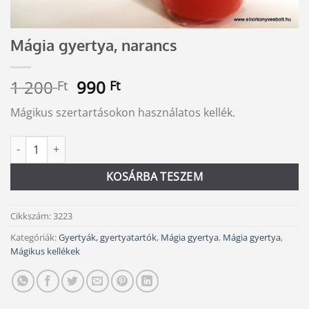
Mágia gyertya, narancs
Original
Current
1 200
990
Ft
Ft
price
price
Mágikus szertartásokon használatos kellék.
was:
is:
1
990 Ft.
Mágia gyertya, narancs mennyiség
Alternative:
200 Ft.
KOSÁRBA TESZEM
Cikkszám:
3223
Kategóriák:
Gyertyák, gyertyatartók
,
Mágia gyertya
,
Mágia gyertya
,
Mágikus kellékek