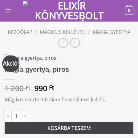
Skip
to
0
content
KEZDŐLAP
/
MÁGIKUS KELLÉKEK
/
MÁGIA GYERTYA
Akció!
Mágia gyertya, piros
Original
Current
1 200
990
Ft
Ft
price
price
Mágikus szertartásokon használatos kellék.
was:
is:
1
990 Ft.
Mágia gyertya, piros mennyiség
Alternative:
200 Ft.
KOSÁRBA TESZEM