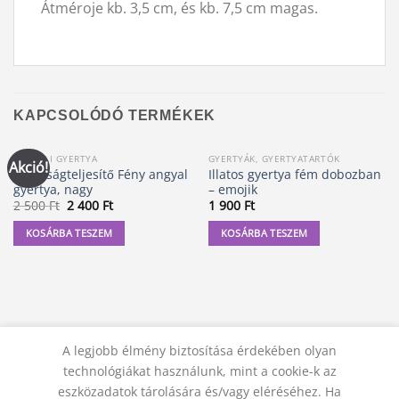
Átméroje kb. 3,5 cm, és kb. 7,5 cm magas.
KAPCSOLÓDÓ TERMÉKEK
ANGYALI GYERTYA
GYERTYÁK, GYERTYATARTÓK
Akció!
Kívánságteljesítő Fény angyal
Illatos gyertya fém dobozban
gyertya, nagy
– emojik
Original
Current
2 500
Ft
2 400
Ft
1 900
Ft
price
price
was:
is:
KOSÁRBA TESZEM
KOSÁRBA TESZEM
2
2
500 Ft.
400 Ft.
A legjobb élmény biztosítása érdekében olyan
technológiákat használunk, mint a cookie-k az
eszközadatok tárolására és/vagy eléréséhez. Ha