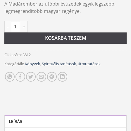
A Madárember az utóbbi évtizedek egyik legszebb,
legmegrendítobb magyar regénye.
Madárember mennyiség
Alternative:
KOSÁRBA TESZEM
Cikkszám:
3812
Kategóriák:
Könyvek
,
Spirituális tanítások, útmutatások
LEÍRÁS