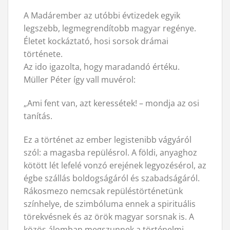
A Madárember az utóbbi évtizedek egyik
legszebb, legmegrendítobb magyar regénye.
Életet kockáztató, hosi sorsok drámai
története.
Az ido igazolta, hogy maradandó értéku.
Müller Péter így vall muvérol:
„Ami fent van, azt keressétek! – mondja az osi
tanítás.
Ez a történet az ember legistenibb vágyáról
szól: a magasba repülésrol. A földi, anyaghoz
kötött lét lefelé vonzó erejének legyozésérol, az
égbe szállás boldogságáról és szabadságáról.
Rákosmezo nemcsak repüléstörténetünk
színhelye, de szimbóluma ennek a spirituális
törekvésnek és az örök magyar sorsnak is. A
közös álomban megszunnek a történelmi