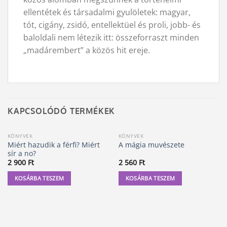
ellentétek és társadalmi gyulöletek: magyar,
tót, cigány, zsidó, entellektüel és proli, jobb- és
baloldali nem létezik itt: összeforraszt minden
„madárembert” a közös hit ereje.
KAPCSOLÓDÓ TERMÉKEK
KÖNYVEK
KÖNYVEK
Miért hazudik a férfi? Miért
A mágia muvészete
sír a no?
2 900
Ft
2 560
Ft
KOSÁRBA TESZEM
KOSÁRBA TESZEM