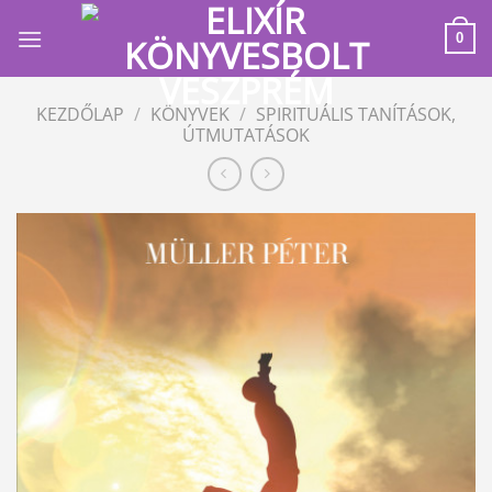
Skip
to
0
content
KEZDŐLAP
/
KÖNYVEK
/
SPIRITUÁLIS TANÍTÁSOK,
ÚTMUTATÁSOK