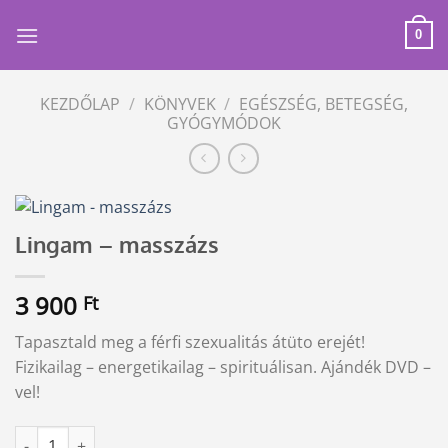
Skip
to
0
content
KEZDŐLAP
/
KÖNYVEK
/
EGÉSZSÉG, BETEGSÉG,
GYÓGYMÓDOK
Lingam – masszázs
3 900
Ft
Tapasztald meg a férfi szexualitás átüto erejét!
Fizikailag – energetikailag – spirituálisan. Ajándék DVD –
vel!
Lingam - masszázs mennyiség
Alternative: