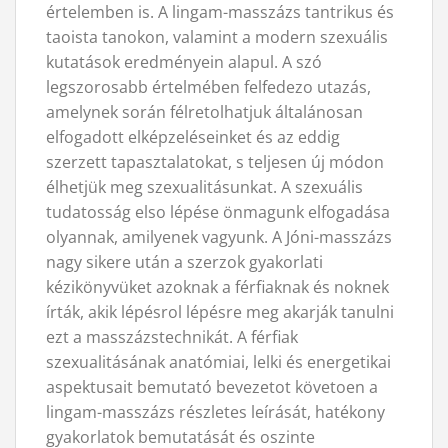
értelemben is. A lingam-masszázs tantrikus és
taoista tanokon, valamint a modern szexuális
kutatások eredményein alapul. A szó
legszorosabb értelmében felfedezo utazás,
amelynek során félretolhatjuk általánosan
elfogadott elképzeléseinket és az eddig
szerzett tapasztalatokat, s teljesen új módon
élhetjük meg szexualitásunkat. A szexuális
tudatosság elso lépése önmagunk elfogadása
olyannak, amilyenek vagyunk. A Jóni-masszázs
nagy sikere után a szerzok gyakorlati
kézikönyvüket azoknak a férfiaknak és noknek
írták, akik lépésrol lépésre meg akarják tanulni
ezt a masszázstechnikát. A férfiak
szexualitásának anatómiai, lelki és energetikai
aspektusait bemutató bevezetot követoen a
lingam-masszázs részletes leírását, hatékony
gyakorlatok bemutatását és oszinte