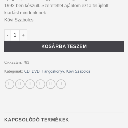
1992-ben készült. Szeretettel ajánlom ezt a felújított
kiadást mindenkinek.
Kövi Szabolcs.
Lebegés CD mennyiség
Alternative:
KOSÁRBA TESZEM
Cikkszám:
793
Kategóriák:
CD, DVD, Hangoskönyv
,
Kövi Szabolcs
KAPCSOLÓDÓ TERMÉKEK