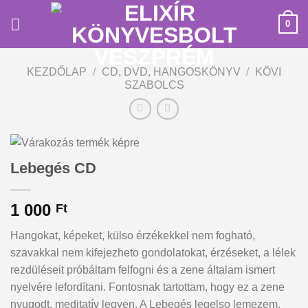
Skip
0
to
content
KEZDŐLAP
/
CD, DVD, HANGOSKÖNYV
/
KÖVI
SZABOLCS
Lebegés CD
1 000
Ft
Hangokat, képeket, külso érzékekkel nem fogható,
szavakkal nem kifejezheto gondolatokat, érzéseket, a lélek
rezdüléseit próbáltam felfogni és a zene általam ismert
nyelvére lefordítani. Fontosnak tartottam, hogy ez a zene
nyugodt, meditatív legyen. A Lebegés legelso lemezem,