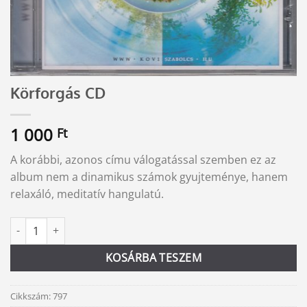
Körforgás CD
1 000
Ft
A korábbi, azonos címu válogatással szemben ez az
album nem a dinamikus számok gyujteménye, hanem
relaxáló, meditatív hangulatú.
Körforgás CD mennyiség
Alternative:
KOSÁRBA TESZEM
Cikkszám:
797