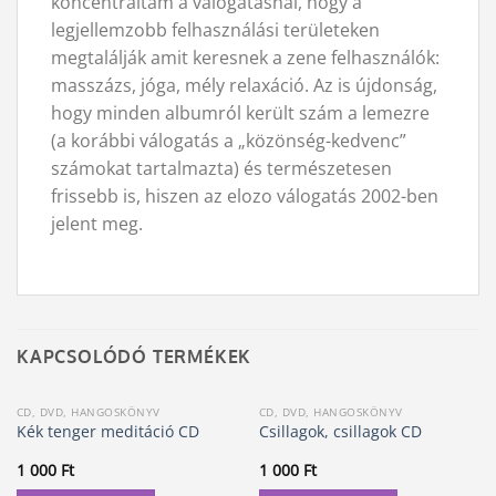
koncentráltam a válogatásnál, hogy a
legjellemzobb felhasználási területeken
megtalálják amit keresnek a zene felhasználók:
masszázs, jóga, mély relaxáció. Az is újdonság,
hogy minden albumról került szám a lemezre
(a korábbi válogatás a „közönség-kedvenc”
számokat tartalmazta) és természetesen
frissebb is, hiszen az elozo válogatás 2002-ben
jelent meg.
KAPCSOLÓDÓ TERMÉKEK
CD, DVD, HANGOSKÖNYV
CD, DVD, HANGOSKÖNYV
Kék tenger meditáció CD
Csillagok, csillagok CD
1 000
Ft
1 000
Ft