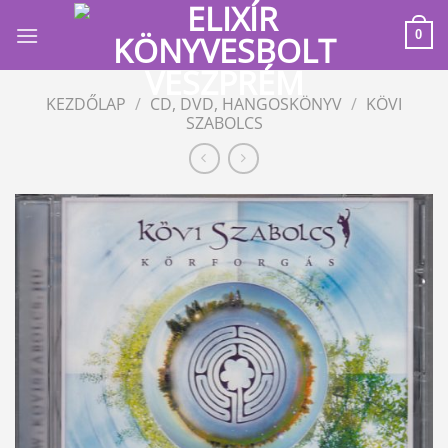
Skip
to
0
content
KEZDŐLAP
/
CD, DVD, HANGOSKÖNYV
/
KÖVI
SZABOLCS