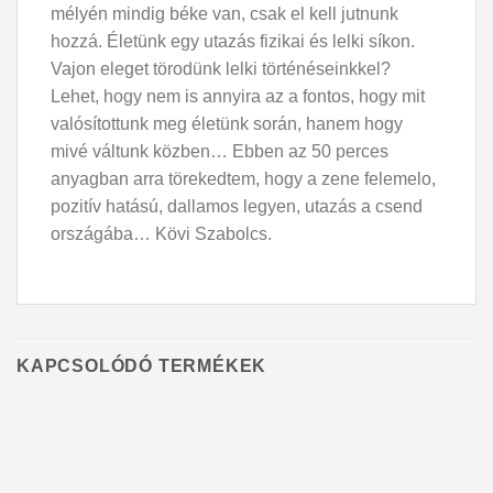
mélyén mindig béke van, csak el kell jutnunk
hozzá. Életünk egy utazás fizikai és lelki síkon.
Vajon eleget törodünk lelki történéseinkkel?
Lehet, hogy nem is annyira az a fontos, hogy mit
valósítottunk meg életünk során, hanem hogy
mivé váltunk közben… Ebben az 50 perces
anyagban arra törekedtem, hogy a zene felemelo,
pozitív hatású, dallamos legyen, utazás a csend
országába… Kövi Szabolcs.
KAPCSOLÓDÓ TERMÉKEK