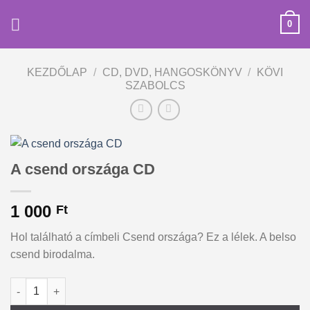
Skip
0
to
content
KEZDŐLAP
/
CD, DVD, HANGOSKÖNYV
/
KÖVI
SZABOLCS
A csend országa CD
1 000
Ft
Hol található a címbeli Csend országa? Ez a lélek. A belso
csend birodalma.
A csend országa CD mennyiség
Alternative: