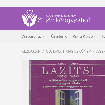
Skip
to
content
Webáruház
Üzletünk
Kiara Kiadó
J
KEZDŐLAP
/
CD, DVD, HANGOSKÖNYV
/
AGY