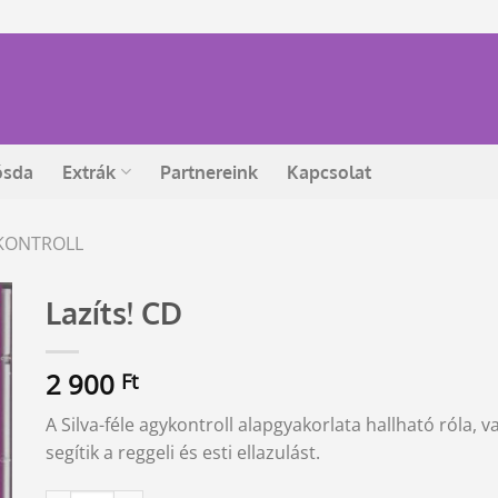
ósda
Extrák
Partnereink
Kapcsolat
KONTROLL
Lazíts! CD
2 900
Ft
A Silva-féle agykontroll alapgyakorlata hallható róla,
segítik a reggeli és esti ellazulást.