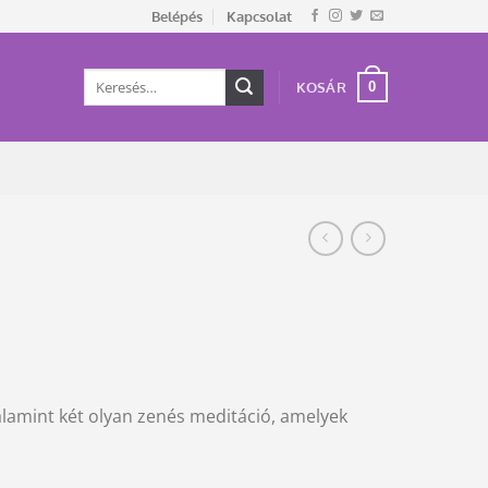
Belépés
Kapcsolat
Keresés
0
KOSÁR
a
következőre:
 valamint két olyan zenés meditáció, amelyek