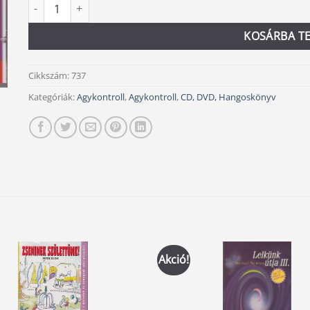
Lazíts! CD mennyiség
Alternative:
KOSÁRBA T
Cikkszám:
737
Kategóriák:
Agykontroll
,
Agykontroll
,
CD, DVD, Hangoskönyv
Akció!