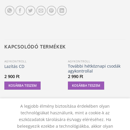
KAPCSOLÓDÓ TERMÉKEK
AGYKONTROLL
AGYKONTROLL
További hétköznapi csodák
Lazítás CD
agykontrollal
2 900
Ft
2 990
Ft
KOSÁRBA TESZEM
KOSÁRBA TESZEM
A legjobb élmény biztosítása érdekében olyan
technológiákat használunk, mint a cookie-k az
eszközadatok tárolására és/vagy eléréséhez. Ha
beleegyezik ezekbe a technológiákba, akkor olyan