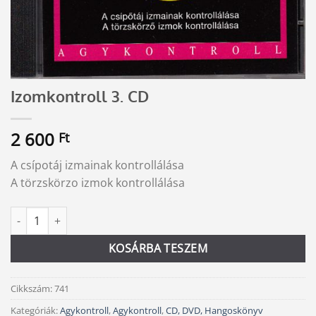
Izomkontroll 3. CD
2 600
Ft
A csípotáj izmainak kontrollálása
A törzskörzo izmok kontrollálása
Izomkontroll 3. CD mennyiség
Alternative:
KOSÁRBA TESZEM
Cikkszám:
741
Kategóriák:
Agykontroll
,
Agykontroll
,
CD, DVD, Hangoskönyv