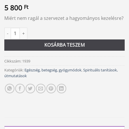
5 800
Ft
Miért nem ragál a szervezet a hagyományos kezelésre?
Gyógyulás és felépülés mennyiség
Alternative:
KOSÁRBA TESZEM
Cikkszám:
1939
Kategóriák:
Egészség, betegség, gyógymódok
,
Spirituális tanítások,
útmutatások