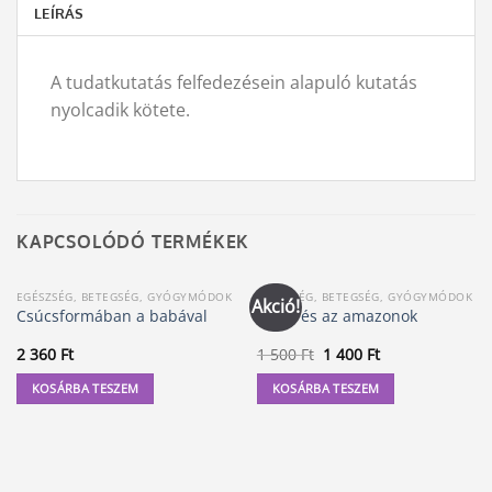
LEÍRÁS
A tudatkutatás felfedezésein alapuló kutatás
nyolcadik kötete.
KAPCSOLÓDÓ TERMÉKEK
EGÉSZSÉG, BETEGSÉG, GYÓGYMÓDOK
EGÉSZSÉG, BETEGSÉG, GYÓGYMÓDOK
Akció!
Csúcsformában a babával
Amer és az amazonok
Original
Current
2 360
Ft
1 500
Ft
1 400
Ft
price
price
was:
is:
KOSÁRBA TESZEM
KOSÁRBA TESZEM
1
1
500 Ft.
400 Ft.