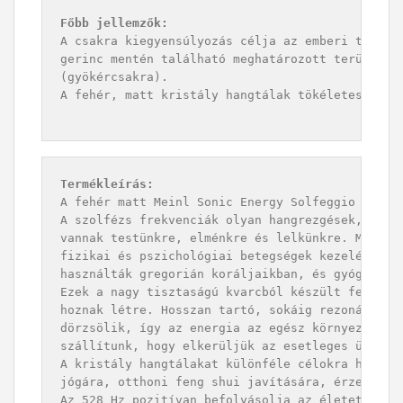
Főbb jellemzők:
A csakra kiegyensúlyozás célja az emberi test en
gerinc mentén található meghatározott területekr
(gyökércsakra).

A fehér, matt kristály hangtálak tökéletesek a g
Termékleírás:
A fehér matt Meinl Sonic Energy Solfeggio kristá
A szolfézs frekvenciák olyan hangrezgések, amely
vannak testünkre, elménkre és lelkünkre. Már az 
fizikai és pszichológiai betegségek kezelésére. 
használták gregorián koráljaikban, és gyógyító h
Ezek a nagy tisztaságú kvarcból készült fehér ma
hoznak létre. Hosszan tartó, sokáig rezonáló, am
dörzsölik, így az energia az egész környezetben 
szállítunk, hogy elkerüljük az esetleges ütéseke
A kristály hangtálakat különféle célokra használ
jógára, otthoni feng shui javítására, érzelmi ál
Az 528 Hz pozitívan befolyásolja az életet. A fr