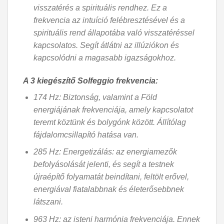
visszatérés a spirituális rendhez. Ez a
frekvencia az intuíció felébresztésével és a
spirituális rend állapotába való visszatéréssel
kapcsolatos. Segít átlátni az illúziókon és
kapcsolódni a magasabb igazságokhoz.
A 3 kiegészítő Solfeggio frekvencia:
174 Hz: Biztonság, valamint a Föld
energiájának frekvenciája, amely kapcsolatot
teremt köztünk és bolygónk között. Állítólag
fájdalomcsillapító hatása van.
285 Hz: Energetizálás: az energiamezők
befolyásolását jelenti, és segít a testnek
újraépítő folyamatát beindítani, feltölt erővel,
energiával fiatalabbnak és életerősebbnek
látszani.
963 Hz: az isteni harmónia frekvenciája. Ennek