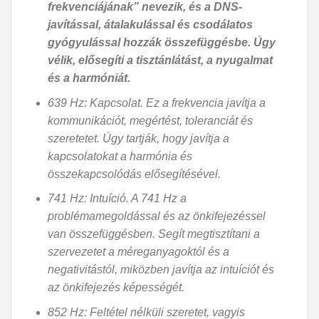
frekvenciájának” nevezik, és a DNS-
javítással, átalakulással és csodálatos
gyógyulással hozzák összefüggésbe. Úgy
vélik, elősegíti a tisztánlátást, a nyugalmat
és a harmóniát.
639 Hz: Kapcsolat. Ez a frekvencia javítja a
kommunikációt, megértést, toleranciát és
szeretetet. Úgy tartják, hogy javítja a
kapcsolatokat a harmónia és
összekapcsolódás elősegítésével.
741 Hz: Intuíció. A 741 Hz a
problémamegoldással és az önkifejezéssel
van összefüggésben. Segít megtisztítani a
szervezetet a méreganyagoktól és a
negativitástól, miközben javítja az intuíciót és
az önkifejezés képességét.
852 Hz: Feltétel nélküli szeretet, vagyis