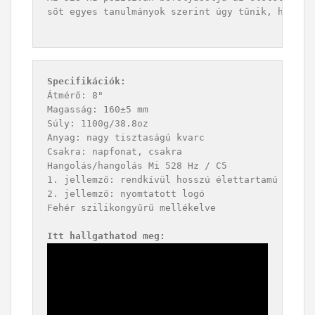
sőt egyes tanulmányok szerint úgy tűnik, hogy mé
Specifikációk:
Átmérő: 8"

Magasság: 160±5 mm

Súly: 1100g/38.8oz

Anyag: nagy tisztaságú kvarc

Csakra: napfonat, csakra

Hangolás/hangolás Mi 528 Hz / C5

1. jellemző: rendkívül hosszú élettartamú rezona
2. jellemző: nyomtatott logó

Fehér szilikongyűrű mellékelve

Itt hallgathatod meg: