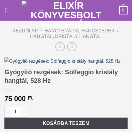
Skip
0
to
content
KEZDŐLAP
/
HANGTERÁPIA, HANGSZEREK
/
HANGTÁL, KRISTÁLY HANGTÁL
Gyógyító rezgések: Solfeggio kristály
hangtál, 528 Hz
75 000
Ft
Gyógyító rezgések: Solfeggio kristály hangtál, 528 Hz mennyis
Alternative:
KOSÁRBA TESZEM