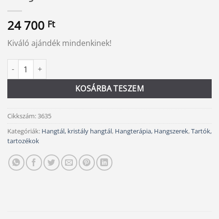
24 700
Ft
Kiváló ajándék mindenkinek!
Hangtál szett díszdobozban mennyiség
Alternative:
KOSÁRBA TESZEM
Cikkszám:
3635
Kategóriák:
Hangtál, kristály hangtál
,
Hangterápia, Hangszerek
,
Tartók,
tartozékok