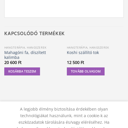
KAPCSOLÓDÓ TERMÉKEK
HANGTERÁPIA, HANGSZEREK
HANGTERÁPIA, HANGSZEREK
ELFOGYOTT
Mahagóni fa, díszített
Koshi szállító tok
kalimba
20 600
Ft
12 500
Ft
KOSÁRBA TESZEM
TOVÁBB OLVASOM
A legjobb élmény biztosítása érdekében olyan
technológiákat használunk, mint a cookie-k az
eszközadatok tárolására és/vagy eléréséhez. Ha