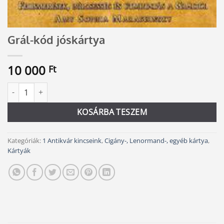
Grál-kód jóskártya
10 000
Ft
Grál-kód jóskártya mennyiség
Alternative:
KOSÁRBA TESZEM
Kategóriák:
1 Antikvár kincseink
,
Cigány-, Lenormand-, egyéb kártya
,
Kártyák