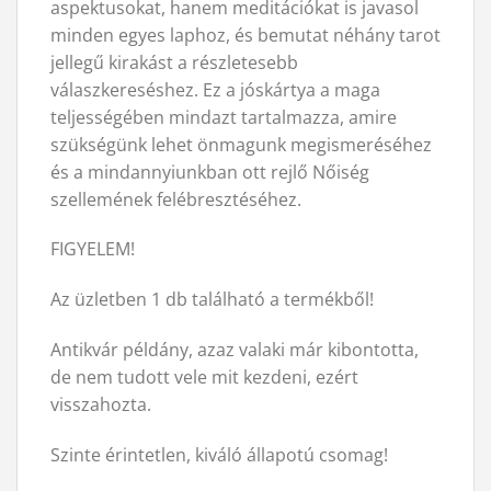
aspektusokat, hanem meditációkat is javasol
minden egyes laphoz, és bemutat néhány tarot
jellegű kirakást a részletesebb
válaszkereséshez. Ez a jóskártya a maga
teljességében mindazt tartalmazza, amire
szükségünk lehet önmagunk megismeréséhez
és a mindannyiunkban ott rejlő Nőiség
szellemének felébresztéséhez.
FIGYELEM!
Az üzletben 1 db található a termékből!
Antikvár példány, azaz valaki már kibontotta,
de nem tudott vele mit kezdeni, ezért
visszahozta.
Szinte érintetlen, kiváló állapotú csomag!