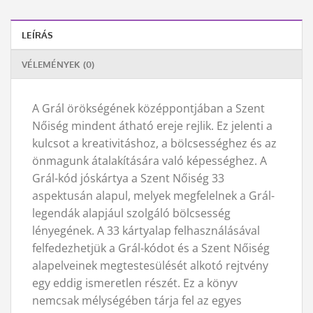
LEÍRÁS
VÉLEMÉNYEK (0)
A Grál örökségének középpontjában a Szent
Nőiség mindent átható ereje rejlik. Ez jelenti a
kulcsot a kreativitáshoz, a bölcsességhez és az
önmagunk átalakítására való képességhez. A
Grál-kód jóskártya a Szent Nőiség 33
aspektusán alapul, melyek megfelelnek a Grál-
legendák alapjául szolgáló bölcsesség
lényegének. A 33 kártyalap felhasználásával
felfedezhetjük a Grál-kódot és a Szent Nőiség
alapelveinek megtestesülését alkotó rejtvény
egy eddig ismeretlen részét. Ez a könyv
nemcsak mélységében tárja fel az egyes