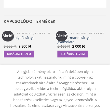
KAPCSOLÓDÓ TERMÉKEK
CIGÁNY-, LENORMAND-, EGYÉB KÁRTYA
CIGÁNY-, LENORMAND-, EGYÉB KÁRTYA
Akció!
Akció!
A Lenormand kártya
Napkirálynő kártya
gyakorlata
Original
Current
Original
Current
9 990
Ft
9 800
Ft
2 100
Ft
2 000
Ft
price
price
price
price
was:
is:
was:
is:
KOSÁRBA TESZEM
KOSÁRBA TESZEM
9
9
2
2
990 Ft.
800 Ft.
100 Ft.
000 Ft.
A legjobb élmény biztosítása érdekében olyan
technológiákat használunk, mint a cookie-k az
eszközadatok tárolására és/vagy eléréséhez. Ha
beleegyezik ezekbe a technológiákba, akkor olyan
adatokat dolgozhatunk fel ezen az oldalon, mint a
böngészési viselkedés vagy az egyedi azonosítók. A
hozzájárulás elmulasztása vagy visszavonása bizonyos
KAPCSOLAT
ADATVÉDELMI NYILATKOZAT
ÁSZF