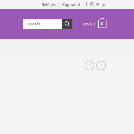
Belépés
Kapcsolat
Keresés
0
KOSÁR
a
következőre: