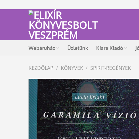
Skip
to
content
Webáruház
Üzletünk
Kiara Kiadó
J
KEZDŐLAP
/
KÖNYVEK
/
SPIRIT-REGÉNYEK