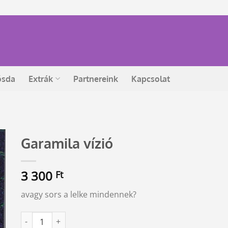
ósda
Extrák
Partnereink
Kapcsolat
Garamila vízió
3 300
Ft
avagy sors a lelke mindennek?
Garamila vízió mennyiség
Alternative: