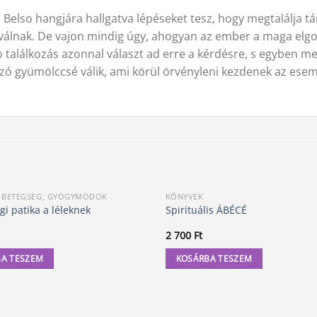
i. Belso hangjára hallgatva lépéseket tesz, hogy megtalálja t
a válnak. De vajon mindig úgy, ahogyan az ember a maga elgon
so találkozás azonnal választ ad erre a kérdésre, s egyben m
ozó gyümölccsé válik, ami körül örvényleni kezdenek az ese
, BETEGSÉG, GYÓGYMÓDOK
KÖNYVEK
i patika a léleknek
Spirituális ÁBÉCÉ
2 700
Ft
A TESZEM
KOSÁRBA TESZEM