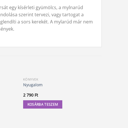
ársát egy kísérleti gyümölcs, a mylnarúd
dolása szerint tervezi, vagy tartogat a
eglendíti a sors kerekét. A mylarúd már nem
mények.
KÖNYVEK
BOLDOGSÁG
Változtasd
Nyugalom
megerosít
2 790
Ft
4 200
Ft
KOSÁRBA TESZEM
KOSÁRBA