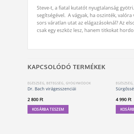
Steve-t, a fiatal kutatót nyugtalanság gyötr
segítségével. A vágyak, ha oszinték, valór
sors váratlan utat az elágazásoknál? Az el
csak egy eszköz lesz, hanem titkokat hord
KAPCSOLÓDÓ TERMÉKEK
EGÉSZSÉG, BETEGSÉG, GYÓGYMÓDOK
EGÉSZSÉG
Dr. Bach virágesszenciái
Sürgősség
2 800
Ft
4 990
Ft
KOSÁRBA TESZEM
KOSÁRB