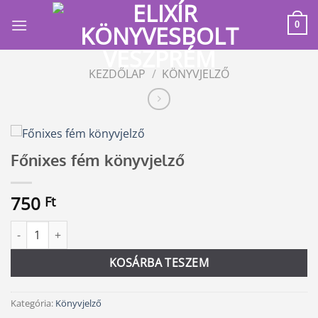
Skip
to
0
content
KEZDŐLAP
/
KÖNYVJELZŐ
Főnixes fém könyvjelző
750
Ft
Főnixes fém könyvjelző mennyiség
Alternative:
KOSÁRBA TESZEM
Kategória:
Könyvjelző