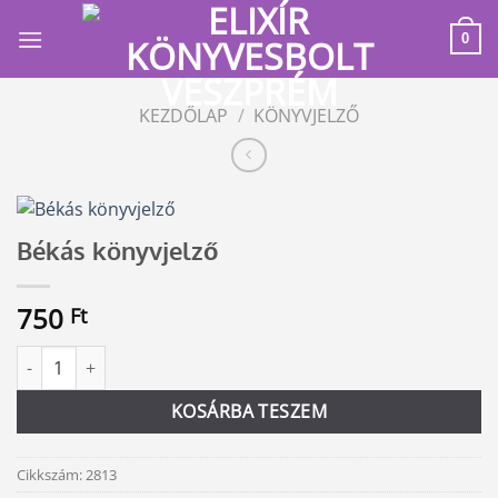
Skip
to
0
content
KEZDŐLAP
/
KÖNYVJELZŐ
Békás könyvjelző
750
Ft
Békás könyvjelző mennyiség
Alternative:
KOSÁRBA TESZEM
Cikkszám:
2813