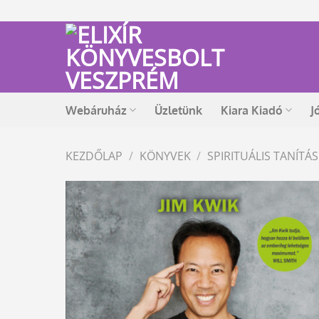
Skip
to
content
Webáruház
Üzletünk
Kiara Kiadó
J
KEZDŐLAP
/
KÖNYVEK
/
SPIRITUÁLIS TANÍT