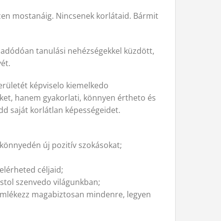
zen mostanáig. Nincsenek korlátaid. Bármit
l adódóan tanulási nehézségekkel küzdött,
ét.
területét képviselo kiemelkedo
ket, hanem gyakorlati, könnyen értheto és
d saját korlátlan képességeidet.
 könnyedén új pozitív szokásokat;
elérheted céljaid;
éstol szenvedo világunkban;
s emlékezz magabiztosan mindenre, legyen