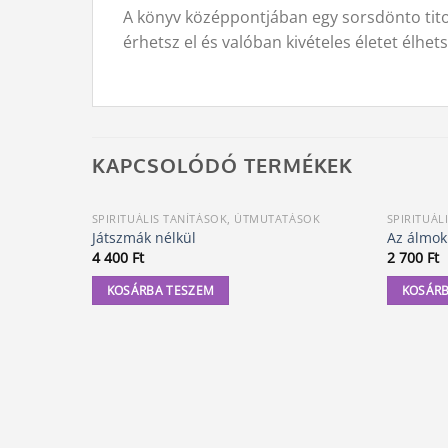
A könyv középpontjában egy sorsdönto tito
érhetsz el és valóban kivételes életet élhets
KAPCSOLÓDÓ TERMÉKEK
SPIRITUÁLIS TANÍTÁSOK, ÚTMUTATÁSOK
SPIRITUÁL
Játszmák nélkül
Az álmok
4 400
Ft
2 700
Ft
KOSÁRBA TESZEM
KOSÁRB