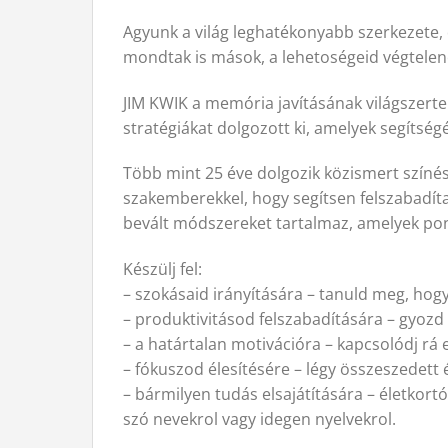
Agyunk a világ leghatékonyabb szerkezete,
mondtak is mások, a lehetoségeid végtelen
JIM KWIK a memória javításának világszert
stratégiákat dolgozott ki, amelyek segítsé
Több mint 25 éve dolgozik közismert színész
szakemberekkel, hogy segítsen felszabadíta
bevált módszereket tartalmaz, amelyek pon
Készülj fel:
– szokásaid irányítására – tanuld meg, hog
– produktivitásod felszabadítására – gyozd 
– a határtalan motivációra – kapcsolódj rá 
– fókuszod élesítésére – légy összeszedett
– bármilyen tudás elsajátítására – életkor
szó nevekrol vagy idegen nyelvekrol.