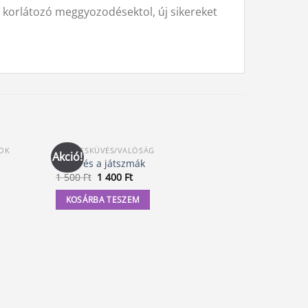
 korlátozó meggyozodésektol, új sikereket
SOK
ÖSSZEESKÜVÉS/VALÓSÁG
SPIRITUÁLI
Akció!
Amer és a játszmák
Szabadulj 
Original
Current
1 500
Ft
1 400
Ft
4 900
Ft
price
price
was:
is:
KOSÁRBA TESZEM
KOSÁRBA
1
1
500 Ft.
400 Ft.