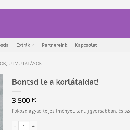
ósda
Extrák
Partnereink
Kapcsolat
ÁSOK, ÚTMUTATÁSOK
Bontsd le a korlátaidat!
3 500
Ft
Fokozd agyad teljesítményét, tanulj gyorsabban, és sz
Bontsd le a korlátaidat! mennyiség
Alternative: