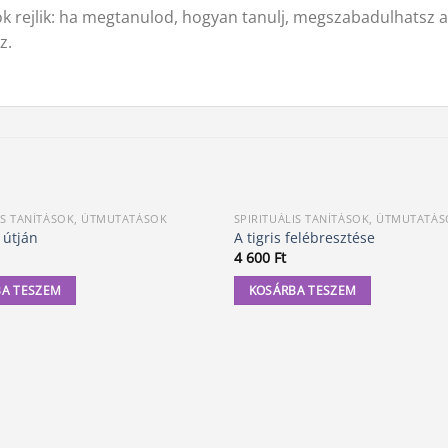
k rejlik: ha megtanulod, hogyan tanulj, megszabadulhatsz a
z.
IS TANÍTÁSOK, ÚTMUTATÁSOK
SPIRITUÁLIS TANÍTÁSOK, ÚTMUTATÁ
 útján
A tigris felébresztése
4 600
Ft
A TESZEM
KOSÁRBA TESZEM