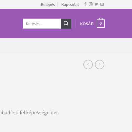
Belépés
Kapcsolat
Keresés
0
KOSÁR
a
következőre:
abadítsd fel képességeidet