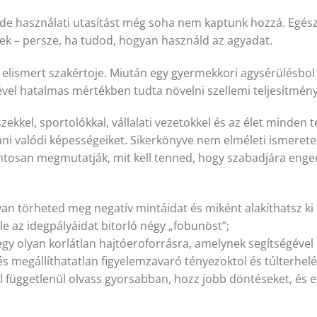
 de használati utasítást még soha nem kaptunk hozzá. Egés
ek – persze, ha tudod, hogyan használd az agyadat.
e elismert szakértoje. Miután egy gyermekkori agysérülésbo
gével hatalmas mértékben tudta növelni szellemi teljesítmény
ekkel, sportolókkal, vállalati vezetokkel és az élet minden 
ni valódi képességeiket. Sikerkönyve nem elméleti ismerete
tosan megmutatják, mit kell tenned, hogy szabadjára enged
yan törheted meg negatív mintáidat és miként alakíthatsz ki
le az idegpályáidat bitorló négy „fobunöst”;
egy olyan korlátlan hajtóeroforrásra, amelynek segítségével 
 és megállíthatatlan figyelemzavaró tényezoktol és túlterhel
tól függetlenül olvass gyorsabban, hozz jobb döntéseket, é