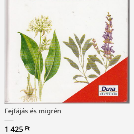
Fejfájás és migrén
1 425
Ft