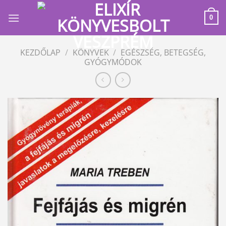
Skip
to
0
content
KEZDŐLAP
/
KÖNYVEK
/
EGÉSZSÉG, BETEGSÉG,
GYÓGYMÓDOK