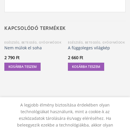
KAPCSOLÓDÓ TERMÉKEK
EGÉSZSÉG, BETEGSÉG, GYÓGYMÓDOK
EGÉSZSÉG, BETEGSÉG, GYÓGYMÓDOK
Nem múlok el soha
A függoleges világkép
2 790
Ft
2 660
Ft
KOSÁRBA TESZEM
KOSÁRBA TESZEM
A legjobb élmény biztosítása érdekében olyan
technológiákat használunk, mint a cookie-k az
eszközadatok tárolására és/vagy eléréséhez. Ha
beleegyezik ezekbe a technológiákba, akkor olyan