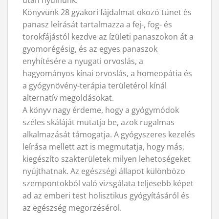
Könyvünk 28 gyakori fájdalmat okozó tünet és
panasz leírását tartalmazza a fej-, fog- és
torokfájástól kezdve az ízületi panaszokon át a
gyomorégésig, és az egyes panaszok
enyhítésére a nyugati orvoslás, a
hagyományos kínai orvoslás, a homeopátia és
a gyógynövény-terápia területérol kínál
alternatív megoldásokat.
A könyv nagy érdeme, hogy a gyógymódok
széles skáláját mutatja be, azok rugalmas
alkalmazását támogatja. A gyógyszeres kezelés
leírása mellett azt is megmutatja, hogy más,
kiegészíto szakterületek milyen lehetoségeket
nyújthatnak. Az egészségi állapot különbözo
szempontokból való vizsgálata teljesebb képet
ad az emberi test holisztikus gyógyításáról és
az egészség megorzésérol.