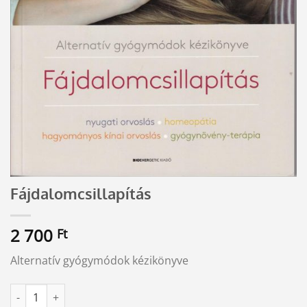
Fájdalomcsillapítás
2 700
Ft
Alternatív gyógymódok kézikönyve
Fájdalomcsillapítás mennyiség
Alternative: