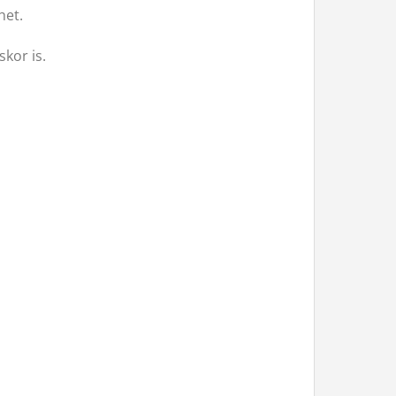
het.
skor is.