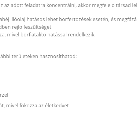
 az adott feladatra koncentrálni, akkor megfelelo társad le
ahéj illóolaj hatásos lehet borfertozések esetén, és megfázá
kedben rejlo feszültséget.
za, mivel borfiatalító hatással rendelkezik.
alábbi területeken hasznosíthatod:
rzel
iát, mivel fokozza az életkedvet