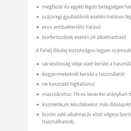
megfázás és egyéb légúti betegségek ha
szájüregi gyulladások esetén hatásos fe
eros antibakteriális hatású
borfertozések esetén jól alkalmazható
A Fahéj illóolaj biztonságos legyen számodr
várandósság ideje alatt kerüld a használ
kisgyermekeknél kerüld a használatát
ne használd hígítatlanul
masszázshoz 1%-os keverési arányban h
kozmetikum készítésekor más illóolajokh
borön való alkalmazás elott végezz bortes
használhatod).