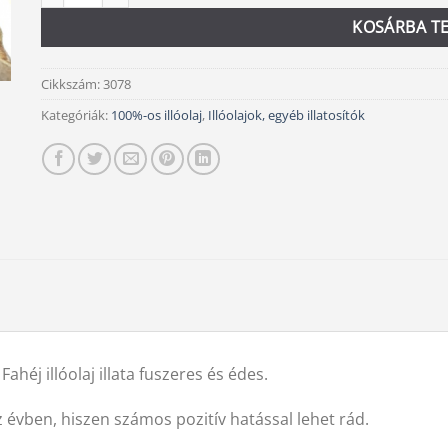
KOSÁRBA T
Cikkszám:
3078
Kategóriák:
100%-os illóolaj
,
Illóolajok, egyéb illatosítók
Fahéj illóolaj illata fuszeres és édes.
z évben, hiszen számos pozitív hatással lehet rád.