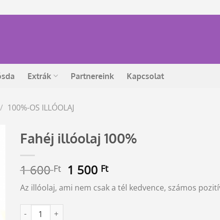
ósda
Extrák
Partnereink
Kapcsolat
/
100%-OS ILLÓOLAJ
Fahéj illóolaj 100%
Original
Current
1 600
1 500
Ft
Ft
price
price
Az illóolaj, ami nem csak a tél kedvence, számos pozit
was:
is:
1
1
Fahéj illóolaj 100% mennyiség
Alternative:
600 Ft.
500 Ft.