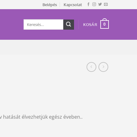
Belépés
Kapcsolat
Keresés
0
KOSÁR
a
következőre:
ív hatását élvezhetjük egész éveben..