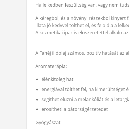
Ha lelkedben feszültség van, vagy nem tudsz
A kéregbol, és a növényi részekbol kinyert f
Illata jó kedvvel tölthet el, és feloldja a lel
A kozmetikai ipar is eloszeretettel alkalmaz
A Fahéj illóolaj számos, pozitív hatását az 
Aromaterápia:
élénkítoleg hat
energiával tölthet fel, ha kimerültséget é
segíthet eluzni a melankóliát és a letarg
erosítheti a bátorságérzetedet
Gyógyászat: