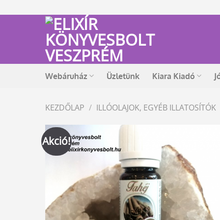
Skip
to
content
Webáruház
Üzletünk
Kiara Kiadó
J
KEZDŐLAP
/
ILLÓOLAJOK, EGYÉB ILLATOSÍTÓK
Akció!