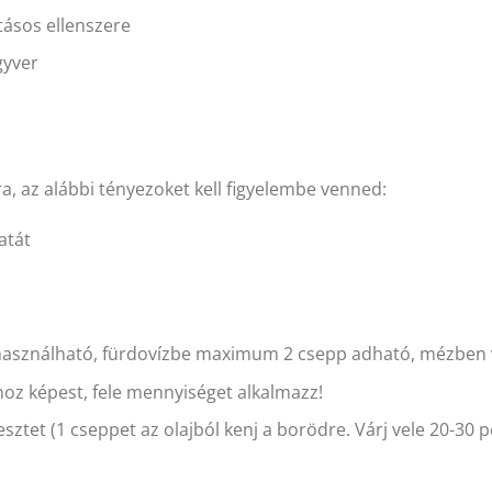
tásos ellenszere
gyver
a, az alábbi tényezoket kell figyelembe venned:
atát
asználható, fürdovízbe maximum 2 csepp adható, mézben v
oz képest, fele mennyiséget alkalmazz!
ztet (1 cseppet az olajból kenj a borödre. Várj vele 20-30 pe