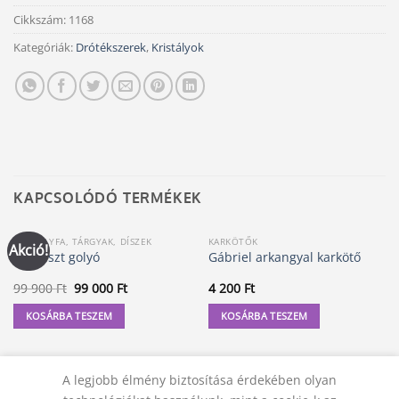
Cikkszám:
1168
Kategóriák:
Drótékszerek
,
Kristályok
KAPCSOLÓDÓ TERMÉKEK
KRISTÁLYFA, TÁRGYAK, DÍSZEK
KARKÖTŐK
Akció!
Ametiszt golyó
Gábriel arkangyal karkötő
Original
Current
99 900
Ft
99 000
Ft
4 200
Ft
price
price
was:
is:
KOSÁRBA TESZEM
KOSÁRBA TESZEM
99
99
900 Ft.
000 Ft.
A legjobb élmény biztosítása érdekében olyan