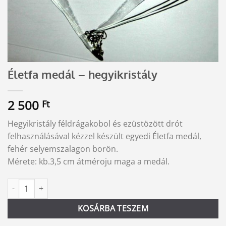
Életfa medál – hegyikristály
2 500
Ft
Hegyikristály féldrágakobol és ezüstözött drót
felhasználásával kézzel készült egyedi Életfa medál,
fehér selyemszalagon borön.
Mérete: kb.3,5 cm átméroju maga a medál.
Életfa medál - hegyikristály mennyiség
Alternative:
KOSÁRBA TESZEM