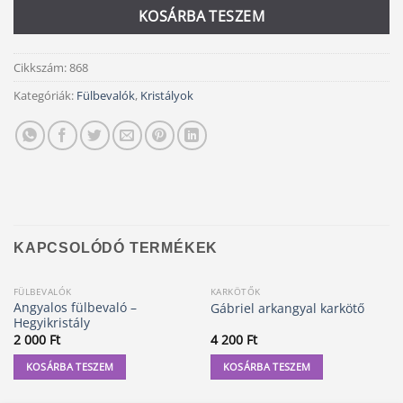
KOSÁRBA TESZEM
Cikkszám:
868
Kategóriák:
Fülbevalók
,
Kristályok
KAPCSOLÓDÓ TERMÉKEK
FÜLBEVALÓK
KARKÖTŐK
Angyalos fülbevaló –
Gábriel arkangyal karkötő
Hegyikristály
2 000
Ft
4 200
Ft
KOSÁRBA TESZEM
KOSÁRBA TESZEM