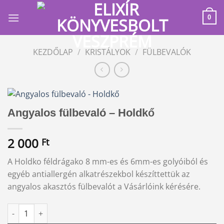
Skip
to
0
content
KEZDŐLAP
/
KRISTÁLYOK
/
FÜLBEVALÓK
Angyalos fülbevaló – Holdkő
2 000
Ft
A Holdko féldrágako 8 mm-es és 6mm-es golyóiból és
egyéb antiallergén alkatrészekbol készíttettük az
angyalos akasztós fülbevalót a Vásárlóink kérésére.
Angyalos fülbevaló - Holdkő mennyiség
Alternative: