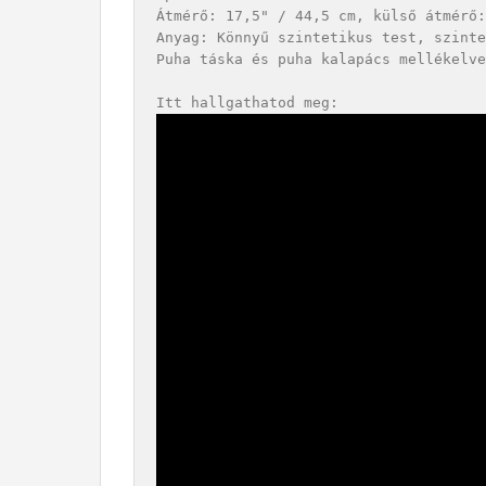
Átmérő: 17,5" / 44,5 cm, külső átmérő:
Anyag: Könnyű szintetikus test, szinte
Puha táska és puha kalapács mellékelve
