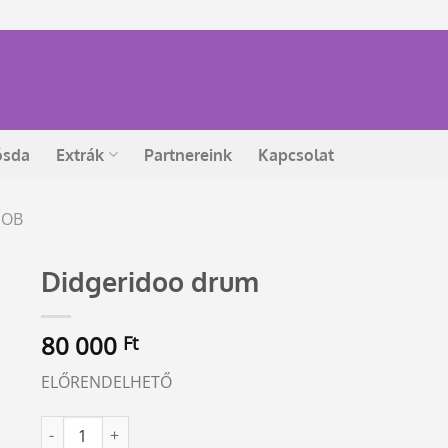
ósda
Extrák
Partnereink
Kapcsolat
DOB
Didgeridoo drum
80 000
Ft
ELŐRENDELHETŐ
Didgeridoo drum mennyiség
Alternative: