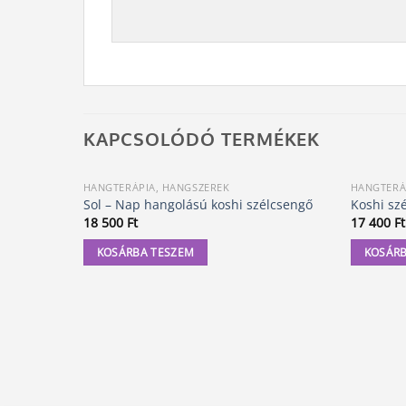
KAPCSOLÓDÓ TERMÉKEK
HANGTERÁPIA, HANGSZEREK
HANGTERÁ
Sol – Nap hangolású koshi szélcsengő
Koshi szé
18 500
Ft
17 400
Ft
KOSÁRBA TESZEM
KOSÁRB