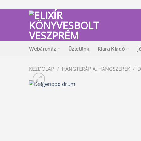
Skip
to
content
Webáruház
Üzletünk
Kiara Kiadó
J
KEZDŐLAP
/
HANGTERÁPIA, HANGSZEREK
/