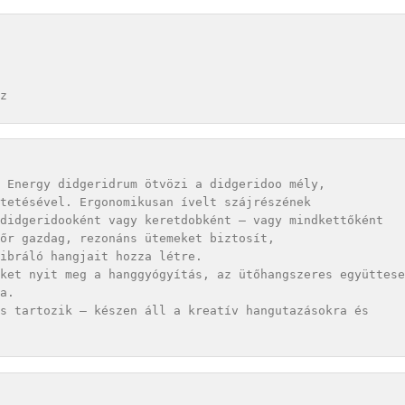
 Energy didgeridrum ötvözi a didgeridoo mély, 

tetésével. Ergonomikusan ívelt szájrészének 

didgeridooként vagy keretdobként – vagy mindkettőként 

őr gazdag, rezonáns ütemeket biztosít, 

ibráló hangjait hozza létre. 

ket nyit meg a hanggyógyítás, az ütőhangszeres együttese
a.

s tartozik – készen áll a kreatív hangutazásokra és 
