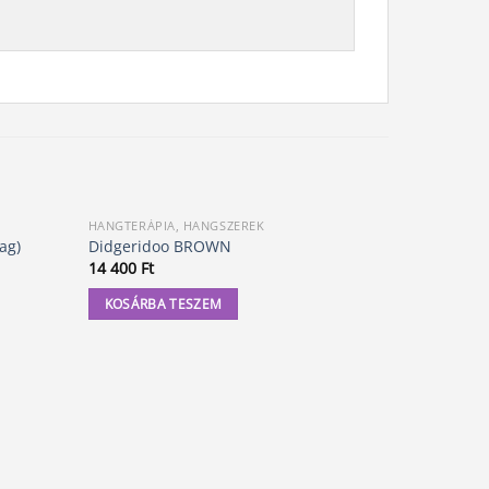
HANGTERÁPIA, HANGSZEREK
HANGTERÁPI
ag)
Didgeridoo BROWN
Didgerido
14 400
Ft
14 400
Ft
KOSÁRBA TESZEM
KOSÁRBA