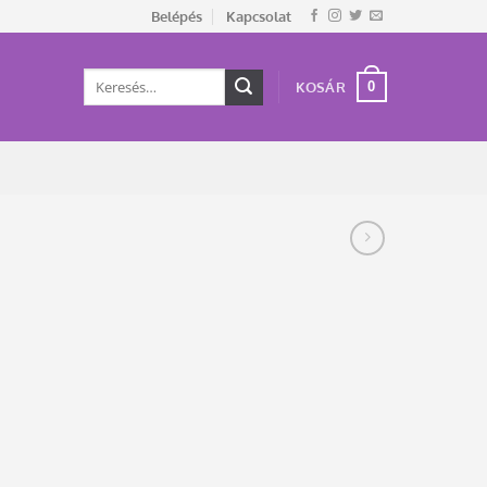
Belépés
Kapcsolat
Keresés
0
KOSÁR
a
következőre: