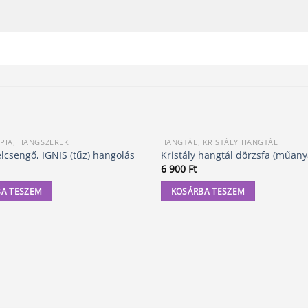
PIA, HANGSZEREK
HANGTÁL, KRISTÁLY HANGTÁL
lcsengő, IGNIS (tűz) hangolás
Kristály hangtál dörzsfa (műany
6 900
Ft
A TESZEM
KOSÁRBA TESZEM