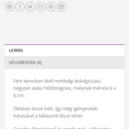
LEÍRÁS
VÉLEMÉNYEK (0)
Fém keretben lévő minőségi kidolgozású,
négyzet alakú hűtőmágnes, melynek mérete 6 x
6 cm.
Oldalain kissé ívelt, így még igényesebb
hatásával a lakásunk dísze lehet.
Cupidos fényképpel és egyéb más, változatos