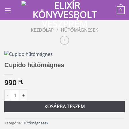
Skip
to
0
content
KEZDŐLAP
/
HŰTŐMÁGNESEK
Cupido hűtőmágnes
990
Ft
Cupido hűtőmágnes mennyiség
Alternative:
KOSÁRBA TESZEM
Kategória:
Hűtőmágnesek