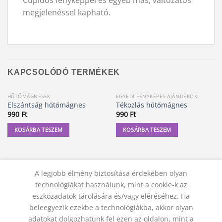
megjelenéssel kapható.
KAPCSOLÓDÓ TERMÉKEK
HŰTŐMÁGNESEK
EGYEDI FÉNYKÉPES AJÁNDÉKOK
Elszántság hűtőmágnes
Tékozlás hűtőmágnes
990
Ft
990
Ft
KOSÁRBA TESZEM
KOSÁRBA TESZEM
A legjobb élmény biztosítása érdekében olyan
technológiákat használunk, mint a cookie-k az
eszközadatok tárolására és/vagy eléréséhez. Ha
beleegyezik ezekbe a technológiákba, akkor olyan
adatokat dolgozhatunk fel ezen az oldalon, mint a