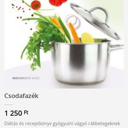
Csodafazék
1 250
Ft
Diétás és receptkönyv gyógyulni vágyó rákbetegeknek