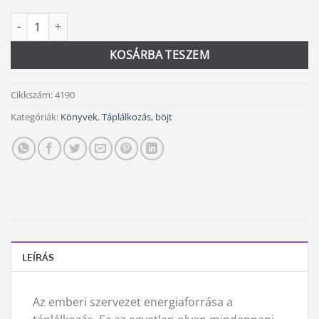
Csodafazék mennyiség
Alternative:
KOSÁRBA TESZEM
Cikkszám:
4190
Kategóriák:
Könyvek
,
Táplálkozás, böjt
LEÍRÁS
Az emberi szervezet energiaforrása a