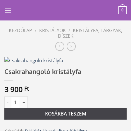
Skip
to
0
content
KEZDŐLAP
/
KRISTÁLYOK
/
KRISTÁLYFA, TÁRGYAK,
DÍSZEK
Csakrahangoló kristályfa
3 900
Ft
Csakrahangoló kristályfa mennyiség
Alternative:
KOSÁRBA TESZEM
Kategóriák:
Kristályfa, tárgyak, díszek
,
Kristályok