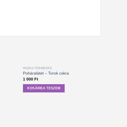
INDRA TERMÉKEK
Poháralátét – Torok cskra
INDRA TER
1 000
Ft
Buddha áld
4 500
Ft
KOSÁRBA TESZEM
KOSÁRB