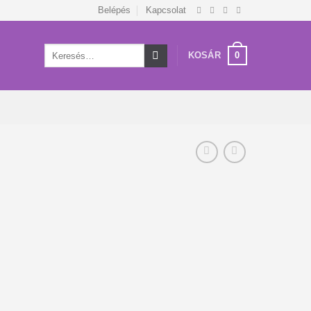
Belépés
Kapcsolat
Keresés
0
KOSÁR
a
következőre: