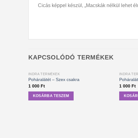
Cicás képpel készül, „Macskák nélkül lehet él
KAPCSOLÓDÓ TERMÉKEK
INDRA TERMÉKEK
INDRA TE
Poháralátét – Szex csakra
Poháralát
1 000
Ft
1 000
Ft
KOSÁRBA TESZEM
KOSÁR