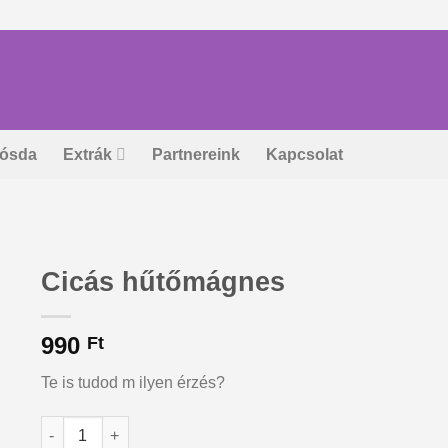
ósda
Extrák
Partnereink
Kapcsolat
Cicás hűtőmágnes
990
Ft
Te is tudod m ilyen érzés?
Cicás hűtőmágnes mennyiség
Alternative: