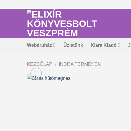
Skip
to
content
Webáruház
Üzletünk
Kiara Kiadó
J
KEZDŐLAP
/
INDRA TERMÉKEK