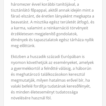
háromezer évvel korábbi tanítójával, a
tisztánlátó főpappal, akitől annak idején mint a
fáraó elszánt, de éretlen lányaként megkapta a
beavatást. A misztika egész területét átfogó, és
a karma, valamint a reinkarnáció törvényeit
érzékletesen megjelenítő gondolatok,
élmények és tapasztalatok egész tárháza nyílik
meg előttünk.
Eközben a huszadik századi Európában is
nyomon követhetjük az eseményeket, amelyek
a gyermekkortól a felnőtté válásig, a háborún
és meghatározó találkozásokon keresztül
megmutatják, milyen hatalmas erővel bír, ha
valaki befelé fordítja tudatának keresőfényét,
és minden életeseményt tudatossága
növelésére használ föl.