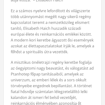
Ez a számos nyelvre lefordított és világszerte
több utánnyomást megélt nagy sikerű regény
kapcsolatot teremt a nemzetközileg elismert
tanító, Elisabeth Haich huszadik századi
európai élete és reinkarnációs emlékei között.
A modern kori keretbe ágyazott ősi események
azokat az élettapasztalatokat írják le, amelyek a
főhőst a spirituális útra vezették.
A misztikus önéletrajzi regény keretbe foglalja
az óegyiptomi nagy beavatást, és válogatást ad
Ptanhotep főpap tanításaiból, amelyek az
univerzum, az emberi lélek és a sors okkult
törvényeibe engednek bepillantást. A történet
fiatal hősnője számtalan lélegzetelállító lelki
kalandon át ismeri fel belső vezetőjét,
reinkarnációs élményében azonosítja őt