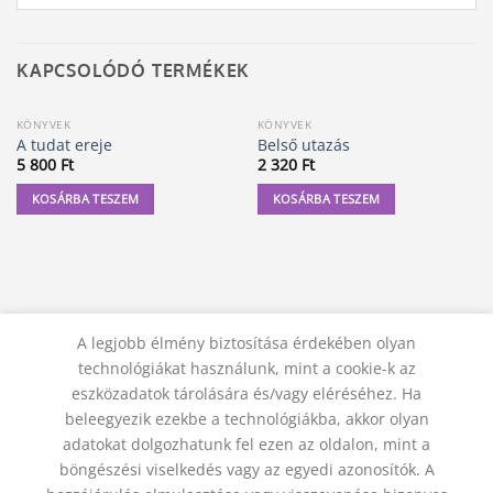
KAPCSOLÓDÓ TERMÉKEK
KÖNYVEK
KÖNYVEK
A tudat ereje
Belső utazás
5 800
Ft
2 320
Ft
KOSÁRBA TESZEM
KOSÁRBA TESZEM
A legjobb élmény biztosítása érdekében olyan
technológiákat használunk, mint a cookie-k az
eszközadatok tárolására és/vagy eléréséhez. Ha
beleegyezik ezekbe a technológiákba, akkor olyan
adatokat dolgozhatunk fel ezen az oldalon, mint a
KAPCSOLAT
ADATVÉDELMI NYILATKOZAT
ÁSZF
JOGI NYILATKOZAT
SZÁLLÍTÁSI FELTÉTELEK
böngészési viselkedés vagy az egyedi azonosítók. A
ELÁLLÁS A SZERZŐDÉSTŐL