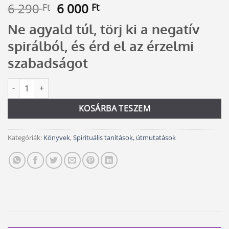
Original
Current
6 290
6 000
Ft
Ft
price
price
Ne agyald túl, törj ki a negatív
was:
is:
6
6
spirálból, és érd el az érzelmi
290 Ft.
000 Ft.
szabadságot
Az elengedés művészete mennyiség
Alternative:
KOSÁRBA TESZEM
Kategóriák:
Könyvek
,
Spirituális tanítások, útmutatások