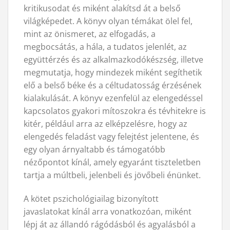
kritikusodat és miként alakítsd át a belső
világképedet. A könyv olyan témákat ölel fel,
mint az önismeret, az elfogadás, a
megbocsátás, a hála, a tudatos jelenlét, az
együttérzés és az alkalmazkodókészség, illetve
megmutatja, hogy mindezek miként segíthetik
elő a belső béke és a céltudatosság érzésének
kialakulását. A könyv ezenfelül az elengedéssel
kapcsolatos gyakori mítoszokra és tévhitekre is
kitér, például arra az elképzelésre, hogy az
elengedés feladást vagy felejtést jelentene, és
egy olyan árnyaltabb és támogatóbb
nézőpontot kínál, amely egyaránt tiszteletben
tartja a múltbeli, jelenbeli és jövőbeli énünket.
A kötet pszichológiailag bizonyított
javaslatokat kínál arra vonatkozóan, miként
lépj át az állandó rágódásból és agyalásból a