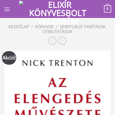
Skip
to
0
content
KEZDŐLAP
/
KÖNYVEK
/
SPIRITUÁLIS TANÍTÁSOK,
ÚTMUTATÁSOK
Akció!