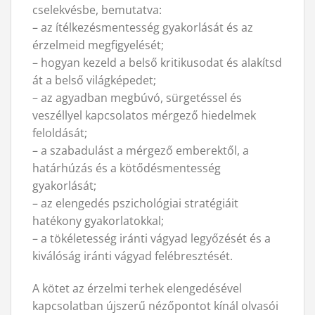
cselekvésbe, bemutatva:
– az ítélkezésmentesség gyakorlását és az
érzelmeid megfigyelését;
– hogyan kezeld a belső kritikusodat és alakítsd
át a belső világképedet;
– az agyadban megbúvó, sürgetéssel és
veszéllyel kapcsolatos mérgező hiedelmek
feloldását;
– a szabadulást a mérgező emberektől, a
határhúzás és a kötődésmentesség
gyakorlását;
– az elengedés pszichológiai stratégiáit
hatékony gyakorlatokkal;
– a tökéletesség iránti vágyad legyőzését és a
kiválóság iránti vágyad felébresztését.
A kötet az érzelmi terhek elengedésével
kapcsolatban újszerű nézőpontot kínál olvasói