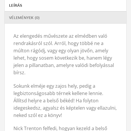
LEÍRÁS
VÉLEMÉNYEK (0)
Az elengedés művészete az elmédben való
rendrakásról szól. Arról, hogy többé ne a
múlton rágódj, vagy egy olyan jövőn, amely
lehet, hogy sosem következik be, hanem légy
jelen a pillanatban, amelyre valódi befolyással
bírsz.
Sokunk elméje egy zajos hely, pedig a
legbiztonságosabb térnek kellene lennie.
Állítsd helyre a belső békéd! Ha folyton
idegeskedsz, agyalsz és képtelen vagy ellazulni,
neked szól ez a könyv!
Nick Trenton felfedi, hogyan kezeld a belső