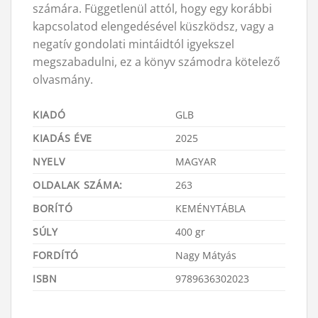
számára. Függetlenül attól, hogy egy korábbi
kapcsolatod elengedésével küszködsz, vagy a
negatív gondolati mintáidtól igyekszel
megszabadulni, ez a könyv számodra kötelező
olvasmány.
KIADÓ
GLB
KIADÁS ÉVE
2025
NYELV
MAGYAR
OLDALAK SZÁMA:
263
BORÍTÓ
KEMÉNYTÁBLA
SÚLY
400 gr
FORDÍTÓ
Nagy Mátyás
ISBN
9789636302023