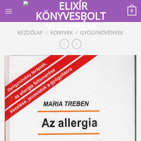
Skip
to
0
content
KEZDŐLAP
/
KÖNYVEK
/
GYÓGYNÖVÉNYEK