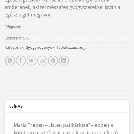
emberének, aki természetes gyógyszerekkel kívánja
egészségét megóvni.
Elfogyott
Cikkszám:
575
Kategóriák:
Gyógynövények
,
Táplálkozás, böjt
LEÍRÁS
Maria Treben – „Isten patikáriusa” – ebben a
kötetben összefoglalja az allergiára vonatkozó