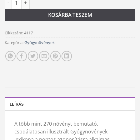
Alternative:
KOSÁRBA TESZEM
Cikkszám:
4117
Kategória:
Gyógynövények
LEÍRÁS
A több mint 270 növényt bemutató,
csodálatosan illusztrált Gyógynövények
lexikona a pontos azonosításra alkalmas