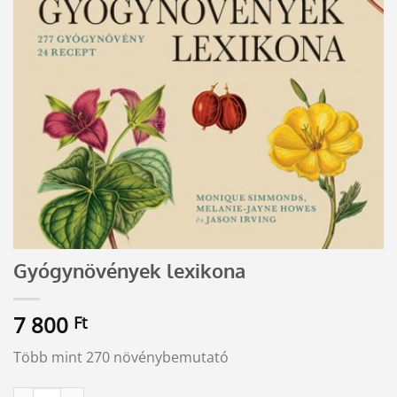
Gyógynövények lexikona
7 800
Ft
Több mint 270 növénybemutató
Gyógynövények lexikona mennyiség