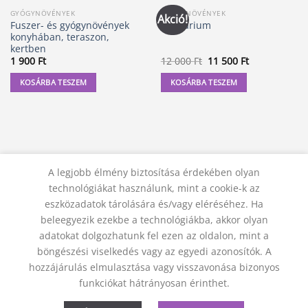
GYÓGYNÖVÉNYEK
GYÓGYNÖVÉNYEK
Akció!
Fuszer- és gyógynövények
Herbárium
konyhában, teraszon,
kertben
Original
Current
1 900
Ft
12 000
Ft
11 500
Ft
price
price
was:
is:
KOSÁRBA TESZEM
KOSÁRBA TESZEM
12
11
000 Ft.
500 Ft.
A legjobb élmény biztosítása érdekében olyan
technológiákat használunk, mint a cookie-k az
eszközadatok tárolására és/vagy eléréséhez. Ha
beleegyezik ezekbe a technológiákba, akkor olyan
adatokat dolgozhatunk fel ezen az oldalon, mint a
KAPCSOLAT
ADATVÉDELMI NYILATKOZAT
ÁSZF
JOGI NYILATKOZAT
SZÁLLÍTÁSI FELTÉTELEK
böngészési viselkedés vagy az egyedi azonosítók. A
ELÁLLÁS A SZERZŐDÉSTŐL
hozzájárulás elmulasztása vagy visszavonása bizonyos
© 2012 - 2026 Trigon 9000 Kft.
funkciókat hátrányosan érinthet.