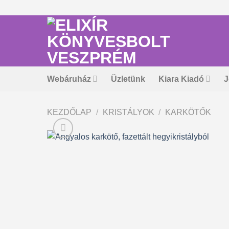
Skip
to
content
Webáruház
Üzletünk
Kiara Kiadó
J
KEZDŐLAP
/
KRISTÁLYOK
/
KARKÖTŐK