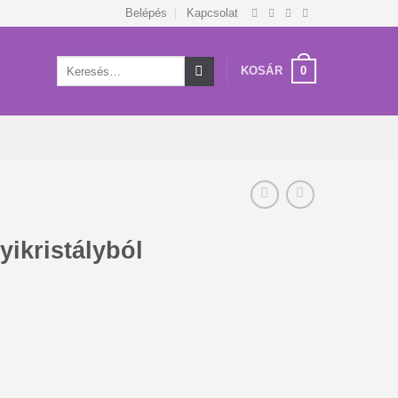
Belépés
Kapcsolat
Keresés
0
KOSÁR
a
következőre:
yikristályból