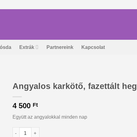
ósda
Extrák
Partnereink
Kapcsolat
Angyalos karkötő, fazettált heg
4 500
Ft
Együtt az angyalokkal minden nap
Angyalos karkötő, fazettált hegyikristályból mennyiség
Alternative: