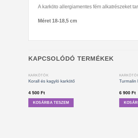
A karköto allergiamentes fém alkatrészeket ta
Méret 18-18,5 cm
KAPCSOLÓDÓ TERMÉKEK
KARKÖTŐK
KARKÖTŐ
Korall és kagyló karkötő
Turmalin 
4 500
Ft
6 900
Ft
KOSÁRBA TESZEM
KOSÁR