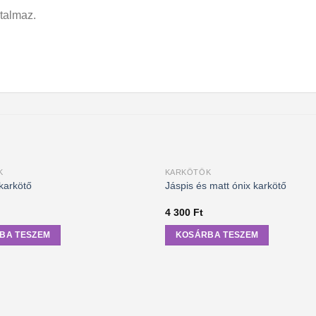
rtalmaz.
K
KARKÖTŐK
karkötő
Jáspis és matt ónix karkötő
4 300
Ft
BA TESZEM
KOSÁRBA TESZEM