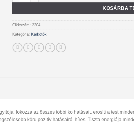
KOSÁRBA T
Cikkszám:
2204
Kategória:
Karkötők
tója, fokozza az összes többi ko hatásait, erosíti a test minde
legszélesebb köru pozitív hatásairól híres. Tiszta energiája m