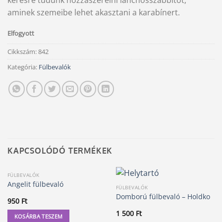
kérésre tudunk hozzászerelni lánchosszabbítót,
aminek szemeibe lehet akasztani a karabínert.
Elfogyott
Cikkszám:
842
Kategória:
Fülbevalók
KAPCSOLÓDÓ TERMÉKEK
FÜLBEVALÓK
Angelit fülbevaló
FÜLBEVALÓK
Domború fülbevaló – Holdko
950
Ft
1 500
Ft
KOSÁRBA TESZEM