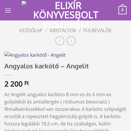
Skip
to
0
content
KEZDŐLAP
/
KRISTÁLYOK
/
FÜLBEVALÓK
Angyalos karkötő – Angelit
2 200
Ft
Az Angelit angyalos karköto 8 mm-es és 6 mm-es
golyókból és antiallergén ( ródiumos bevonatú )
fémalkatrészekbol van összerakva. A karköto szépségét
erosítik a repesztett hegyikristály golyók is. A karköto
hossza legalább 18,5 cm, de ha szükséges, külön