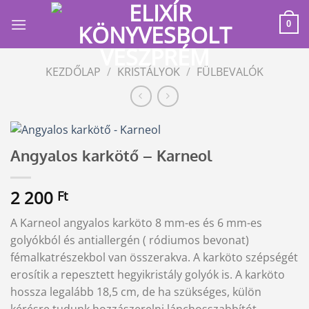
Skip
to
0
content
KEZDŐLAP
/
KRISTÁLYOK
/
FÜLBEVALÓK
Angyalos karkötő – Karneol
2 200
Ft
A Karneol angyalos karköto 8 mm-es és 6 mm-es
golyókból és antiallergén ( ródiumos bevonat)
fémalkatrészekbol van összerakva. A karköto szépségét
erosítik a repesztett hegyikristály golyók is. A karköto
hossza legalább 18,5 cm, de ha szükséges, külön