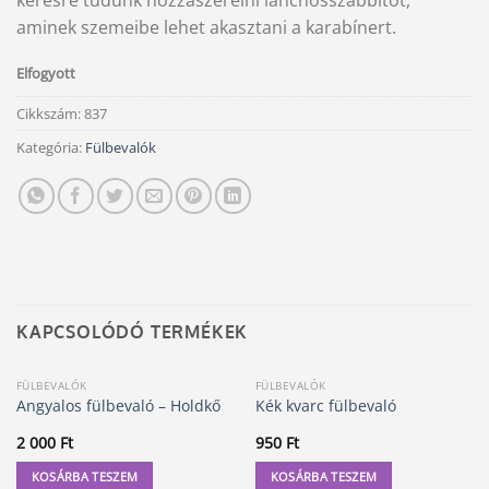
kérésre tudunk hozzászerelni lánchosszabbítót,
aminek szemeibe lehet akasztani a karabínert.
Elfogyott
Cikkszám:
837
Kategória:
Fülbevalók
KAPCSOLÓDÓ TERMÉKEK
FÜLBEVALÓK
FÜLBEVALÓK
Angyalos fülbevaló – Holdkő
Kék kvarc fülbevaló
2 000
Ft
950
Ft
KOSÁRBA TESZEM
KOSÁRBA TESZEM