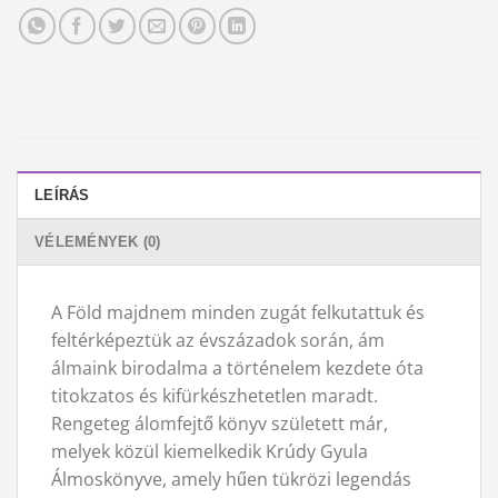
LEÍRÁS
VÉLEMÉNYEK (0)
A Föld majdnem minden zugát felkutattuk és
feltérképeztük az évszázadok során, ám
álmaink birodalma a történelem kezdete óta
titokzatos és kifürkészhetetlen maradt.
Rengeteg álomfejtő könyv született már,
melyek közül kiemelkedik Krúdy Gyula
Álmoskönyve, amely hűen tükrözi legendás