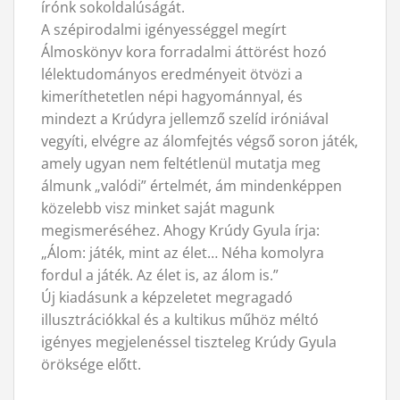
írónk sokoldalúságát.
A szépirodalmi igényességgel megírt
Álmoskönyv kora forradalmi áttörést hozó
lélektudományos eredményeit ötvözi a
kimeríthetetlen népi hagyománnyal, és
mindezt a Krúdyra jellemző szelíd iróniával
vegyíti, elvégre az álomfejtés végső soron játék,
amely ugyan nem feltétlenül mutatja meg
álmunk „valódi” értelmét, ám mindenképpen
közelebb visz minket saját magunk
megismeréséhez. Ahogy Krúdy Gyula írja:
„Álom: játék, mint az élet… Néha komolyra
fordul a játék. Az élet is, az álom is.”
Új kiadásunk a képzeletet megragadó
illusztrációkkal és a kultikus műhöz méltó
igényes megjelenéssel tiszteleg Krúdy Gyula
öröksége előtt.