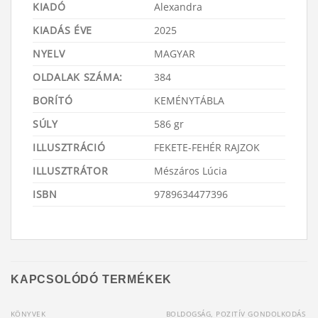
KIADÓ
Alexandra
KIADÁS ÉVE
2025
NYELV
MAGYAR
OLDALAK SZÁMA:
384
BORÍTÓ
KEMÉNYTÁBLA
SÚLY
586 gr
ILLUSZTRÁCIÓ
FEKETE-FEHÉR RAJZOK
ILLUSZTRÁTOR
Mészáros Lúcia
ISBN
9789634477396
KAPCSOLÓDÓ TERMÉKEK
KÖNYVEK
BOLDOGSÁG, POZITÍV GONDOLKODÁS