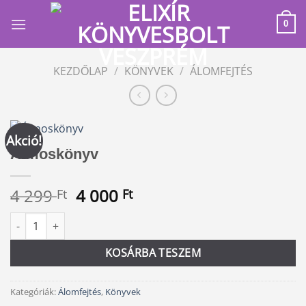
Skip
to
0
content
KEZDŐLAP
/
KÖNYVEK
/
ÁLOMFEJTÉS
Akció!
Álmoskönyv
Original
Current
4 299
4 000
Ft
Ft
price
price
Álmoskönyv mennyiség
Alternative:
was:
is:
4
4
KOSÁRBA TESZEM
299 Ft.
000 Ft.
Kategóriák:
Álomfejtés
,
Könyvek