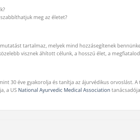
ák?
szabbíthatjuk meg az életet?
tmutatást tartalmaz, melyek mind hozzásegítenek bennünket
s közelebb visznek áhított célunk, a hosszú élet, a megfiatal
nt 30 éve gyakorolja és tanítja az ájurvédikus orvoslást. A 
ja, a US
National Ayurvedic Medical Association
tanácsadója 