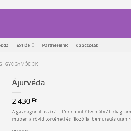
ósda
Extrák
Partnereink
Kapcsolat
ÉG, GYÓGYMÓDOK
Ájurvéda
2 430
Ft
A gazdagon illusztrált, több mint ötven ábrát, diagramo
muben a rövid történeti és filozófiai bemutatás után