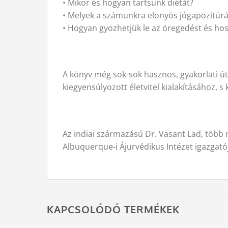
• Mikor és hogyan tartsunk diétát?
• Melyek a számunkra elonyös jógapozitúr
• Hogyan gyozhetjük le az öregedést és hos
A könyv még sok-sok hasznos, gyakorlati ú
kiegyensúlyozott életvitel kialakításához, 
Az indiai származású Dr. Vasant Lad, több mi
Albuquerque-i Ájurvédikus Intézet igazgató
KAPCSOLÓDÓ TERMÉKEK