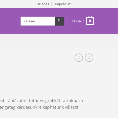
Belépés
Kapcsolat
Keresés
0
KOSÁR
a
következőre:
t, táblázatot, fotót és grafikát tartalmazó
 rengeteg kérdésünkre kaphatunk választ.