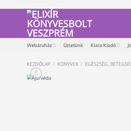
Skip
to
content
Webáruház
Üzletünk
Kiara Kiadó
J
KEZDŐLAP
/
KÖNYVEK
/
EGÉSZSÉG, BETEGS