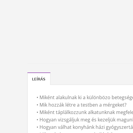
LEÍRÁS
• Miként alakulnak ki a különbözo betegsége
• Mik hozzák létre a testben a mérgeket?
• Miként táplálkozzunk alkatunknak megfel
• Hogyan vizsgáljuk meg és kezeljük magun
• Hogyan válhat konyhánk házi gyógyszertá